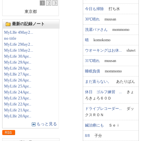
1
2
3
今日も掃除
打ち水
東京都
30℃晴れ
muusan
最新の記録ノート
洗濯バァさん
mommomo
MyLIfe 4May2...
no title
晴
komokomo
MyLife 2May2...
ウオーキングはお休...
shawt
MyLife 1May2...
MyLife 30Apr...
31℃晴れ
muusan
MyLife 29Apr...
MyLife 28Apr...
睡眠負債
mommomo
MyLIfe 27Apr...
MyLife 26Apr...
まだ直らない。
あたりばん
MyLife 25Apr...
休日 ゴルフ練習 ...
きょ
MyLife 24Apr...
ろきょろ６０Ｄ
MyLife 23Apr...
MyLife 22Apr...
ドライブレコーダー...
ダッ
MyLife 21Apr...
クスＲＯＮ
MyLIfe 20Apr...
もっと見る
鍼治療にも
Ｓｅｉ
8/8
子分