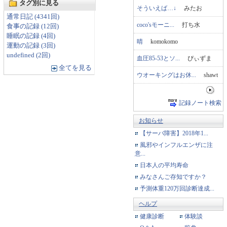
タグ別に見る
そういえば…↓
みたお
通常日記 (4341回)
coco'sモーニ...
打ち水
食事の記録 (12回)
睡眠の記録 (4回)
晴
komokomo
運動の記録 (3回)
undefined (2回)
血圧85-53とソ...
ぴぃずま
全てを見る
ウオーキングはお休...
shawt
記録ノート検索
お知らせ
【サーバ障害】2018年1...
風邪やインフルエンザに注
意...
日本人の平均寿命
みなさんご存知ですか？
予測体重120万回診断達成...
ヘルプ
健康診断
体験談