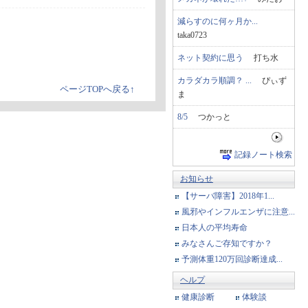
減らすのに何ヶ月か...
taka0723
ネット契約に思う
打ち水
カラダカラ順調？ ...
ぴぃず
ページTOPへ戻る↑
ま
8/5
つかっと
記録ノート検索
お知らせ
【サーバ障害】2018年1...
風邪やインフルエンザに注意...
日本人の平均寿命
みなさんご存知ですか？
予測体重120万回診断達成...
ヘルプ
健康診断
体験談