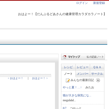
ログイン
新規登録
おはよー！【だんぶるどあさんの健康管理カラダカラノート】
レシピ
レビュー
Ｑ＆Ａ
ノート
メンバー
サークル
< おはよー！
｜
おはよー！ >
みんなの最新日記
やっと夏！…↑
みたお
猫が大きな病気にな...
megulalal...
8/7
つかっと