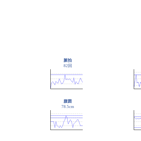
脈拍
82回
腹囲
78.5cm