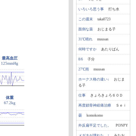
いろいろ思う事
打ち水
この週末
taka0723
面倒な薬
おじまる子
31℃晴れ
muusan
何時ですか
あたりばん
最高血圧
8/6
子分
125mmHg
27℃雨
muusan
ホークス格の違い↓
おじま
る子
仕事
きょろきょろ６０Ｄ
体重
67.2kg
再度鎖骨神経痛治療
Ｓｅｉ
曇
komokomo
外反扁平足でした。
PONPY
メガネが壊れた…↑
みたお