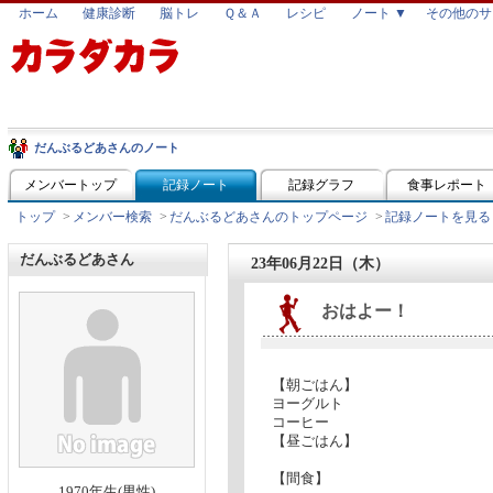
ホーム
健康診断
脳トレ
Ｑ＆Ａ
レシピ
ノート ▼
その他のサ
だんぶるどあさんのノート
メンバートップ
記録ノート
記録グラフ
食事レポート
トップ
>
メンバー検索
>
だんぶるどあさんのトップページ
>
記録ノートを見る
だんぶるどあさん
23年06月22日（木）
おはよー！
【朝ごはん】
ヨーグルト
コーヒー
【昼ごはん】
【間食】
1970年生(男性)