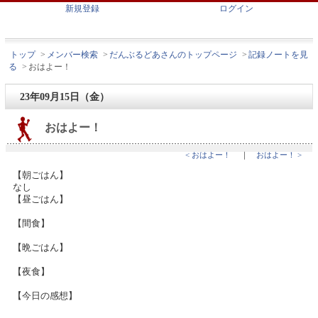
新規登録
ログイン
トップ
>
メンバー検索
>
だんぶるどあさんのトップページ
>
記録ノートを見
る
>
おはよー！
23年09月15日（金）
おはよー！
< おはよー！
｜
おはよー！ >
【朝ごはん】
なし
【昼ごはん】
【間食】
【晩ごはん】
【夜食】
【今日の感想】