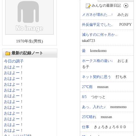
みんなの最新日記
メガネが壊れた…↑
みたお
外反偏平足でした。
PONPY
減らすのに何ヶ月か...
taka0723
1970年生(男性)
曇
komokomo
最新の記録ノート
ホークス格の違い↓
おじま
今日の調子
る子
おはよー！
おはよー！
ネット契約に思う
打ち水
おはよー！
おはよー！
27℃雨
muusan
おはよー！
おはよー！
8/5
つかっと
おはよー！
あっ、入れた♪
mommomo
おはよー！
おはよー！
25℃晴れ
muusan
おはよー！
おはよー！
仕事
きょろきょろ６０Ｄ
おはよー！