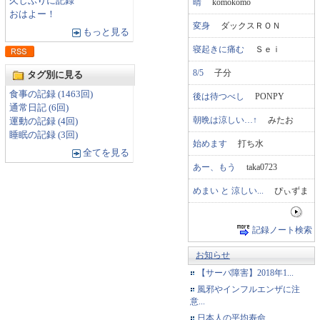
久しぶりに記録
晴
komokomo
おはよー！
変身
ダックスＲＯＮ
もっと見る
寝起きに痛む
Ｓｅｉ
8/5
子分
タグ別に見る
食事の記録 (1463回)
後は待つべし
PONPY
通常日記 (6回)
朝晩は涼しい…↑
みたお
運動の記録 (4回)
睡眠の記録 (3回)
始めます
打ち水
全てを見る
あー、もう
taka0723
めまい と 涼しい...
ぴぃずま
記録ノート検索
お知らせ
【サーバ障害】2018年1...
風邪やインフルエンザに注
意...
日本人の平均寿命