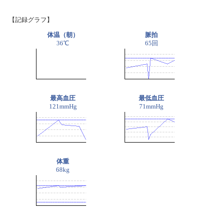
【記録グラフ】
体温（朝）
脈拍
36℃
65回
最高血圧
最低血圧
121mmHg
71mmHg
体重
68kg