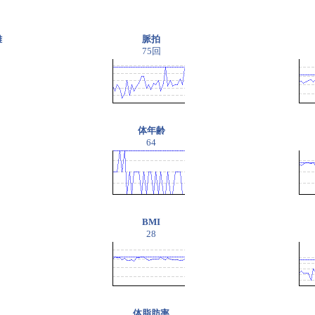
離
脈拍
75回
体年齢
64
BMI
28
体脂肪率