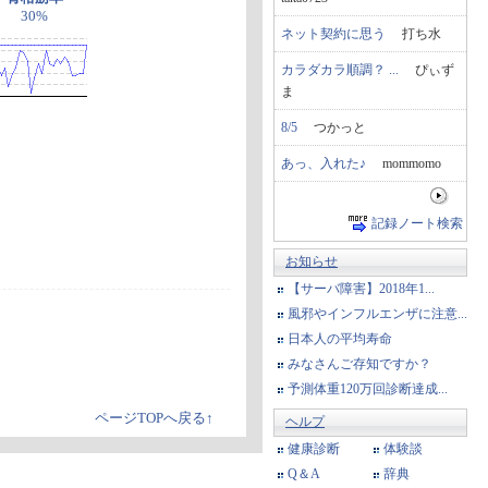
30%
ネット契約に思う
打ち水
カラダカラ順調？ ...
ぴぃず
ま
8/5
つかっと
あっ、入れた♪
mommomo
記録ノート検索
お知らせ
【サーバ障害】2018年1...
風邪やインフルエンザに注意...
日本人の平均寿命
みなさんご存知ですか？
予測体重120万回診断達成...
ページTOPへ戻る↑
ヘルプ
健康診断
体験談
Q＆A
辞典