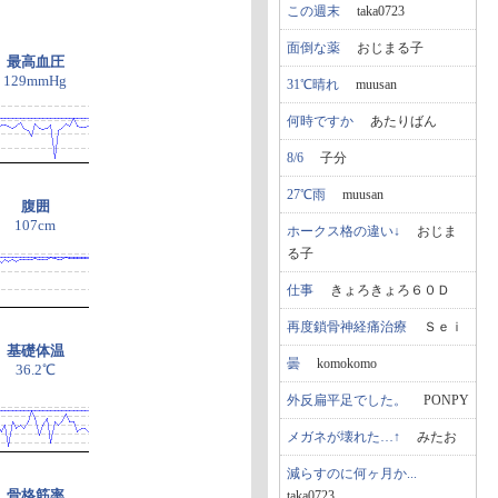
この週末
taka0723
面倒な薬
おじまる子
最高血圧
129mmHg
31℃晴れ
muusan
何時ですか
あたりばん
8/6
子分
27℃雨
muusan
腹囲
107cm
ホークス格の違い↓
おじま
る子
仕事
きょろきょろ６０Ｄ
再度鎖骨神経痛治療
Ｓｅｉ
基礎体温
曇
komokomo
36.2℃
外反扁平足でした。
PONPY
メガネが壊れた…↑
みたお
減らすのに何ヶ月か...
骨格筋率
taka0723