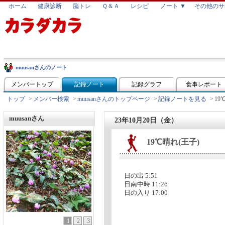
ホーム
健康診断
脳トレ
Ｑ＆Ａ
レシピ
ノート ▼
その他のサ
muusanさんのノート
メンバートップ
記録ノート
記録グラフ
食事レポート
トップ
>
メンバー検索
>
muusanさんのトップページ
>
記録ノートを見る
>
19
muusanさん
23年10月20日（金）
19℃晴れ(王子)
日の出 5:51
日南中時 11:26
日の入り 17:00
1
2
3