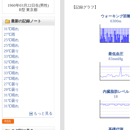
1960年03月22日生(男性)
【記録グラフ】
B型 東京都
ウォーキング距
最新の記録ノート
6300m
31℃晴れ
27℃雨
25℃晴れ
25℃晴れ
29℃曇り
最低血圧
33℃晴れ
83mmHg
32℃晴れ
31℃曇り
33℃晴れ
27℃晴れ
27℃曇り
29℃曇り
内臓脂肪レベル
31℃晴れ
18
31℃曇り
31℃晴れ
もっと見る
基礎代謝