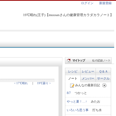
ログイン
新規登録
19℃晴れ(王子)【muusanさんの健康管理カラダカラノート】
レシピ
レビュー
Ｑ＆Ａ
ノート
メンバー
サークル
< 17℃晴れ
｜
19℃曇り >
みんなの最新日記
8/7
つかっと
やっと夏！…↑
みたお
いろいろ思う事
打ち水