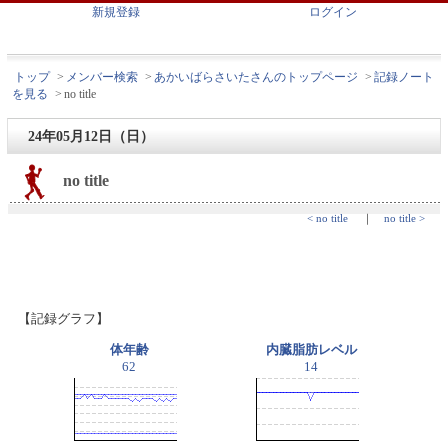
新規登録
ログイン
トップ
>
メンバー検索
>
あかいばらさいたさんのトップページ
>
記録ノート
を見る
>
no title
24年05月12日（日）
no title
< no title
｜
no title >
【記録グラフ】
体年齢
内臓脂肪レベル
62
14