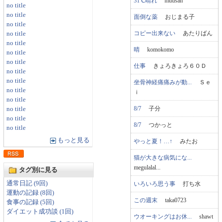
31℃晴れ
muusan
no title
no title
面倒な薬
おじまる子
no title
コピー出来ない
あたりばん
no title
no title
晴
komokomo
no title
no title
仕事
きょろきょろ６０Ｄ
no title
no title
坐骨神経痛痛みが動...
Ｓｅ
no title
ｉ
no title
8/7
子分
no title
no title
8/7
つかっと
no title
もっと見る
やっと夏！…↑
みたお
猫が大きな病気にな...
megulalal...
タグ別に見る
通常日記 (9回)
いろいろ思う事
打ち水
運動の記録 (8回)
この週末
taka0723
食事の記録 (5回)
ダイエット成功談 (1回)
ウオーキングはお休...
shawt