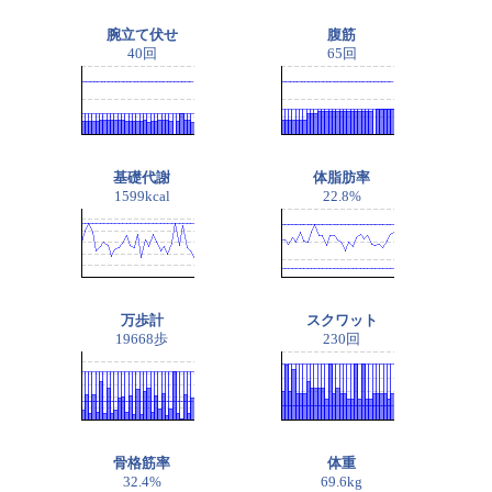
腕立て伏せ
腹筋
40回
65回
基礎代謝
体脂肪率
1599kcal
22.8%
万歩計
スクワット
19668歩
230回
骨格筋率
体重
32.4%
69.6kg