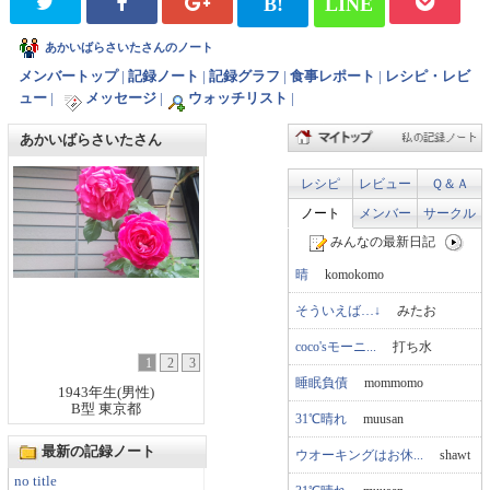
B!
LINE
あかいばらさいたさんのノート
メンバートップ
|
記録ノート
|
記録グラフ
|
食事レポート
|
レシピ・レビ
ュー
|
メッセージ
|
ウォッチリスト
|
あかいばらさいたさん
レシピ
レビュー
Ｑ＆Ａ
ノート
メンバー
サークル
みんなの最新日記
晴
komokomo
そういえば…↓
みたお
coco'sモーニ...
打ち水
1
2
3
睡眠負債
mommomo
1943年生(男性)
B型 東京都
31℃晴れ
muusan
最新の記録ノート
ウオーキングはお休...
shawt
no title