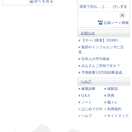
全てを見る
病室で念仏… と ...
ぴぃずま
記録ノート検索
お知らせ
【サーバ障害】2018年1...
風邪やインフルエンザに注
意...
日本人の平均寿命
みなさんご存知ですか？
予測体重120万回診断達成...
ヘルプ
健康診断
体験談
Q＆A
辞典
ノート
脳トレ
はじめての方
利用規約
ヘルプ
サイトマップ