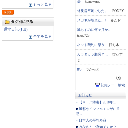
曇
komokomo
もっと見る
外反扁平足でした。
PONPY
メガネが壊れた…↑
みたお
タグ別に見る
通常日記 (1回)
減らすのに何ヶ月か...
taka0723
全てを見る
ネット契約に思う
打ち水
カラダカラ順調？ ...
ぴぃず
ま
8/5
つかっと
記録ノート検索
お知らせ
【サーバ障害】2018年1...
風邪やインフルエンザに注
意...
日本人の平均寿命
みなさんご存知ですか？