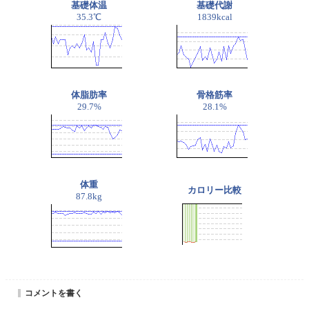
基礎体温
基礎代謝
35.3℃
1839kcal
体脂肪率
骨格筋率
29.7%
28.1%
体重
カロリー比較
87.8kg
コメントを書く