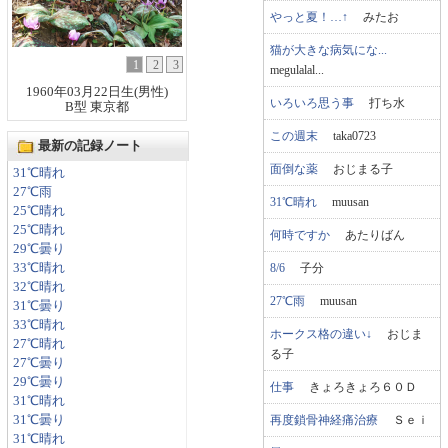
やっと夏！…↑
みたお
猫が大きな病気にな...
1
2
3
megulalal...
1960年03月22日生(男性)
いろいろ思う事
打ち水
B型 東京都
この週末
taka0723
最新の記録ノート
面倒な薬
おじまる子
31℃晴れ
27℃雨
31℃晴れ
muusan
25℃晴れ
25℃晴れ
何時ですか
あたりばん
29℃曇り
8/6
子分
33℃晴れ
32℃晴れ
27℃雨
muusan
31℃曇り
33℃晴れ
ホークス格の違い↓
おじま
27℃晴れ
る子
27℃曇り
29℃曇り
仕事
きょろきょろ６０Ｄ
31℃晴れ
再度鎖骨神経痛治療
Ｓｅｉ
31℃曇り
31℃晴れ