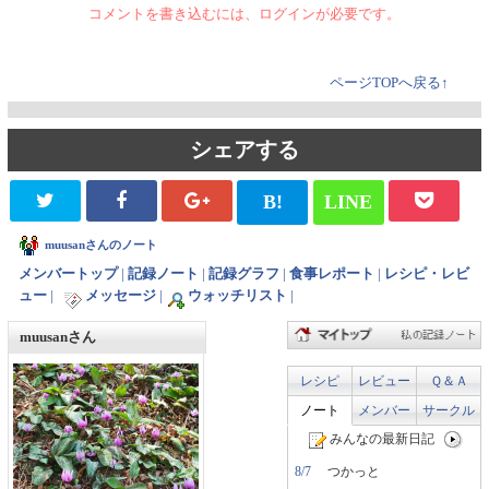
コメントを書き込むには、ログインが必要です。
ページTOPへ戻る↑
シェアする
B!
LINE
muusanさんのノート
メンバートップ
|
記録ノート
|
記録グラフ
|
食事レポート
|
レシピ・レビ
ュー
|
メッセージ
|
ウォッチリスト
|
muusanさん
レシピ
レビュー
Ｑ＆Ａ
ノート
メンバー
サークル
みんなの最新日記
8/7
つかっと