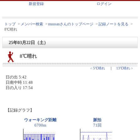
新規登録
ログイン
トップ
>
メンバー検索
>
muusanさんのトップページ
>
記録ノートを見る
>
8℃晴れ
25年03月22日（土）
8℃晴れ
< 5℃晴れ
｜
13℃晴れ >
日の出 5:42
日南中時 11:48
日の入り 17:54
【記録グラフ】
ウォーキング距離
脈拍
6700m
71回