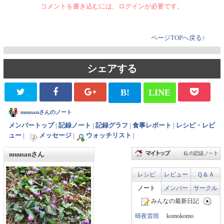
コメントを書き込むには、ログインが必要です。
ページTOPへ戻る↑
シェアする
B!
LINE
muusanさんのノート
メンバートップ
|
記録ノート
|
記録グラフ
|
食事レポート
|
レシピ・レビ
ュー
|
メッセージ
|
ウォッチリスト
|
muusanさん
レシピ
レビュー
Ｑ＆Ａ
ノート
メンバー
サークル
みんなの最新日記
晴夜雷雨
komokomo