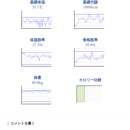
基礎体温
基礎代謝
35.1℃
1909kcal
体脂肪率
骨格筋率
27.3%
29.9%
体重
カロリー比較
90.8kg
コメントを書く