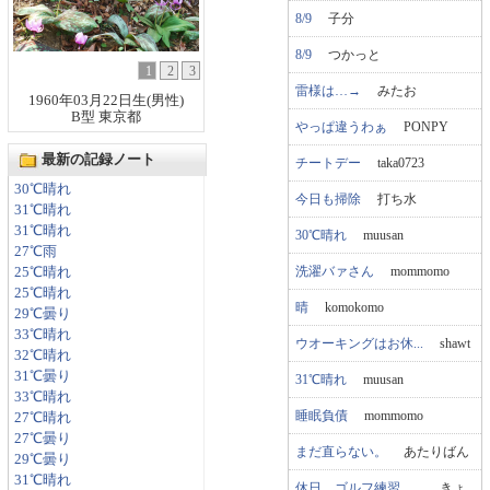
8/9
子分
8/9
つかっと
1
2
3
雷様は…→
みたお
1960年03月22日生(男性)
B型 東京都
やっぱ違うわぁ
PONPY
最新の記録ノート
チートデー
taka0723
30℃晴れ
今日も掃除
打ち水
31℃晴れ
31℃晴れ
30℃晴れ
muusan
27℃雨
洗濯バァさん
mommomo
25℃晴れ
25℃晴れ
晴
komokomo
29℃曇り
33℃晴れ
ウオーキングはお休...
shawt
32℃晴れ
31℃曇り
31℃晴れ
muusan
33℃晴れ
睡眠負債
mommomo
27℃晴れ
27℃曇り
まだ直らない。
あたりばん
29℃曇り
31℃晴れ
休日 ゴルフ練習 ...
きょ