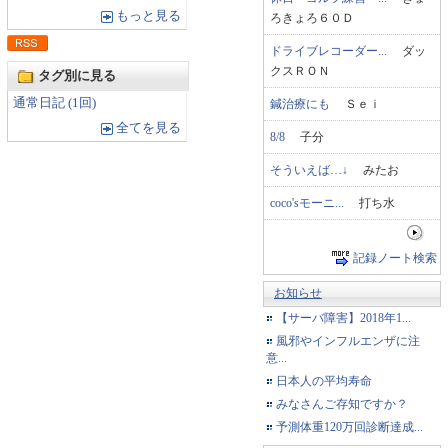
もっと見る
ろきょろ６０Ｄ
ドライブレコーダー...
ダッ
クスＲＯＮ
タグ別に見る
通常日記 (1回)
鍼治療にも
Ｓｅｉ
全てを見る
8/8
子分
そういえば…↓
みたお
coco'sモーニ...
打ち水
記録ノート検索
お知らせ
【サーバ障害】2018年1...
風邪やインフルエンザに注
意...
日本人の平均寿命
みなさんご存知ですか？
予測体重120万回診断達成...