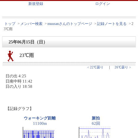
新規登録
ログイン
トップ
>
メンバー検索
>
muusanさんのトップページ
>
記録ノートを見る
>
2
3℃雨
25年06月15日（日）
23℃雨
< 22℃曇り
｜
26℃曇り >
日の出 4:25
日南中時 11:42
日の入り 18:58
【記録グラフ】
ウォーキング距離
脈拍
11100m
62回