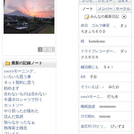
レシピ
レビュー
Ｑ＆Ａ
ノート
メンバー
サークル
みんなの最新日記
休日 ゴルフ練習 ...
きょ
ろきょろ６０Ｄ
晴
komokomo
1
2
3
ドライブレコーダー...
ダッ
クスＲＯＮ
最新の記録ノート
鍼治療にも
Ｓｅｉ
coco'sモーニング...
8/8
子分
いろいろ思う事
ネット契約に思う
そういえば…↓
みたお
始めます
合わないものは合わない
coco'sモーニ...
打ち水
今週ポロシャツで行く
カットソー
睡眠負債
mommomo
やり切ったが疲れた
31℃晴れ
muusan
沈んだ気持
知らなかったなぁ
血圧85-53とソ...
ぴぃずま
熱海富士残念
フレイル