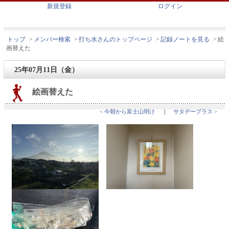
新規登録
ログイン
トップ
>
メンバー検索
>
打ち水さんのトップページ
>
記録ノートを見る
>
絵
画替えた
25年07月11日（金）
絵画替えた
< 今朝から富士山明け
｜
サタデープラス >