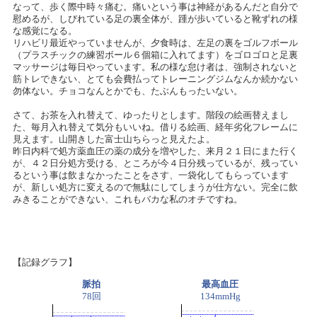
なって、歩く際中時々痛む。痛いという事は神経があるんだと自分で
慰めるが、しびれている足の裏全体が、踵が歩いていると靴ずれの様
な感覚になる。
リハビリ最近やっていませんが、夕食時は、左足の裏をゴルフボール
（プラスチックの練習ボール６個箱に入れてます）をゴロゴロと足裏
マッサージは毎日やっています。私の様な怠け者は、強制されないと
筋トレできない、とても会費払ってトレーニングジムなんか続かない
勿体ない。チョコなんとかでも、たぶんもったいない。
さて、お茶を入れ替えて、ゆったりとします。階段の絵画替えまし
た、毎月入れ替えて気分もいいね。借りる絵画、経年劣化フレームに
見えます。山開きした富士山ちらっと見えたよ。
昨日内科で処方薬血圧の薬の成分を増やした、来月２１日にまた行く
が、４２日分処方受ける、ところが今４日分残っているが、残ってい
るという事は飲まなかったことをさす、一袋化してもらっています
が、新しい処方に変えるので無駄にしてしまうが仕方ない。完全に飲
みきることができない、これもバカな私のオチですね。
【記録グラフ】
脈拍
最高血圧
78回
134mmHg