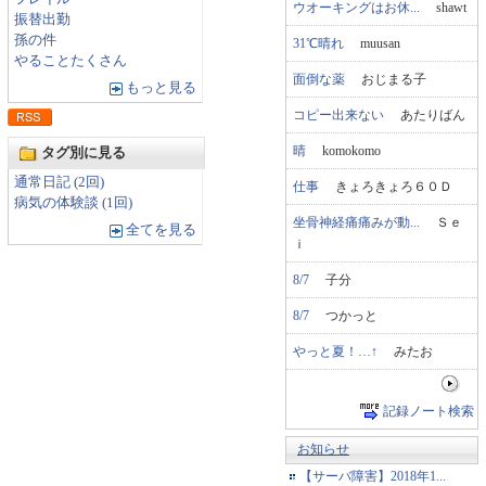
ウオーキングはお休...
shawt
振替出勤
孫の件
31℃晴れ
muusan
やることたくさん
面倒な薬
おじまる子
もっと見る
コピー出来ない
あたりばん
晴
komokomo
タグ別に見る
通常日記 (2回)
仕事
きょろきょろ６０Ｄ
病気の体験談 (1回)
坐骨神経痛痛みが動...
Ｓｅ
全てを見る
ｉ
8/7
子分
8/7
つかっと
やっと夏！…↑
みたお
記録ノート検索
お知らせ
【サーバ障害】2018年1...