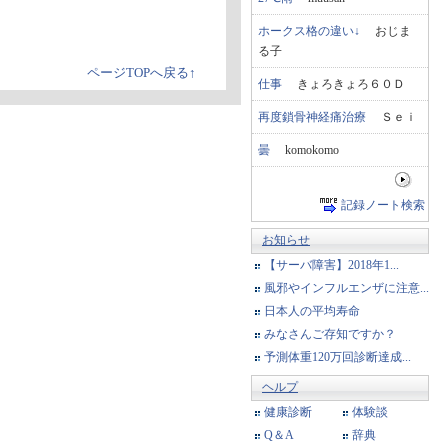
ホークス格の違い↓
おじま
る子
ページTOPへ戻る↑
仕事
きょろきょろ６０Ｄ
再度鎖骨神経痛治療
Ｓｅｉ
曇
komokomo
記録ノート検索
お知らせ
【サーバ障害】2018年1...
風邪やインフルエンザに注意...
日本人の平均寿命
みなさんご存知ですか？
予測体重120万回診断達成...
ヘルプ
健康診断
体験談
Q＆A
辞典