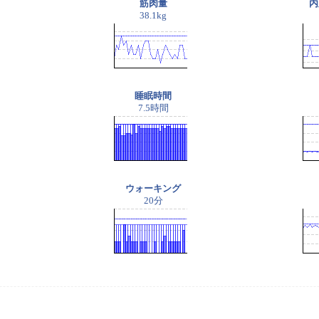
筋肉量
内
38.1kg
睡眠時間
7.5時間
ウォーキング
20分