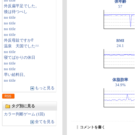
no title
体年齢
外反扁平足でした。
57
後は待つべし
no title
no title
no title
no title
外反母趾ですか⁉
BMI
24.1
温泉 天国でした^^
no title
寝てばかりの休日
no title
no title
早い給料日。
体脂肪率
no title
34.9%
もっと見る
タグ別に見る
カラー判断ゲーム (1回)
全てを見る
コメントを書く