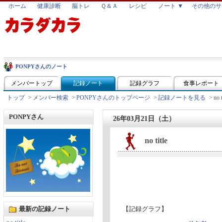
ホーム
健康診断
脳トレ
Ｑ＆Ａ
レシピ
ノート ▼
その他のサ
PONPYさんのノート
メンバートップ
記録ノート
記録グラフ
食事レポート
トップ
>
メンバー検索
>
PONPYさんのトップページ
>
記録ノートを見る
>
no t
PONPYさん
26年03月21日（土）
no title
最新の記録ノート
【記録グラフ】