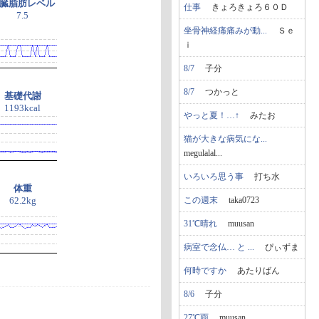
臓脂肪レベル
仕事
きょろきょろ６０Ｄ
7.5
坐骨神経痛痛みが動...
Ｓｅ
ｉ
8/7
子分
8/7
つかっと
基礎代謝
1193kcal
やっと夏！…↑
みたお
猫が大きな病気にな...
megulalal...
いろいろ思う事
打ち水
体重
この週末
taka0723
62.2kg
31℃晴れ
muusan
病室で念仏… と ...
ぴぃずま
何時ですか
あたりばん
8/6
子分
27℃雨
muusan