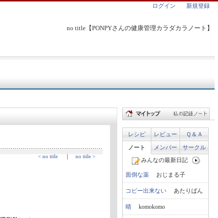
ログイン
新規登録
no title【PONPYさんの健康管理カラダカラノート】
レシピ
レビュー
Ｑ＆Ａ
ノート
メンバー
サークル
< no title
｜
no title >
みんなの最新日記
面倒な薬
おじまる子
コピー出来ない
あたりばん
晴
komokomo