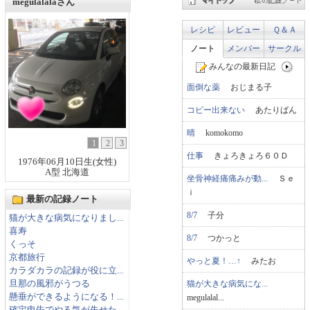
megulalalaさん
レシピ
レビュー
Ｑ＆Ａ
ノート
メンバー
サークル
みんなの最新日記
面倒な薬
おじまる子
コピー出来ない
あたりばん
晴
komokomo
1
2
3
仕事
きょろきょろ６０Ｄ
1976年06月10日生(女性)
A型 北海道
坐骨神経痛痛みが動...
Ｓｅ
ｉ
最新の記録ノート
8/7
子分
猫が大きな病気になりまし...
喜寿
8/7
つかっと
くっそ
京都旅行
やっと夏！…↑
みたお
カラダカラの記録が役に立...
猫が大きな病気にな...
旦那の風邪がうつる
懸垂ができるようになる！...
megulalal...