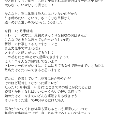
今と同じくらい食べても筋力が増えれば消費カロリーが上がるから
太らない、いやむしろ痩せる！！
なんなら、別に体重は他人にはバレないのだから
引き締めたい！という、ざっくりな目標から
週一のジム通いを3月からはじめました
今日、1ヶ月半経過
トレーナーの方は、最初のざっくりな目標のおばさんが
こんなできるとは思ってなかったらしい(笑)
普段、力仕事してるんですか！？と…
まぁ力仕事ですよね(笑)
メキメキと筋力がついてるらしく
この感じだと1年とかで懸垂できますよって
えぇ！？そんなの目指してないよ？
トレーナーの方がいうに、ジムにきてる女性で懸垂までいけるのは
数名だけどたぶんできると思いますと
確かに、作業していても非常に体が軽やかだ
それほど期待してなかった筋トレが
たった1ヶ月半(週一40分)でここまで体の感じが変わるとは！
姿勢とか良くなればいいなーくらいの軽い気持ちで
始めたけど、今までのどんな運動よりも続きそう
そりゃそうだ週一で40分やるだけだもん
筋力がついてくれば体重も落ちるという原理らしいので
無理な食事制限はせず、少し気を付けるくらいで過ごそう