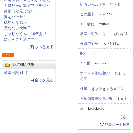
確定申告でやる気が失せた
いろいろ思う事
打ち水
カロリー計算アプリを使う
突破口が見えない
この週末
taka0723
髪をバッサリ
穏やかなお正月
31℃晴れ
muusan
雪のない大晦日
病室で念仏… と ...
ぴぃずま
じゃじゃくん、16年あり...
にゃんこと過ごす
何時ですか
あたりばん
もっと見る
8/6
子分
27℃雨
muusan
タグ別に見る
通常日記 (1回)
ホークス格の違い↓
おじま
る子
全てを見る
仕事
きょろきょろ６０Ｄ
再度鎖骨神経痛治療
Ｓｅｉ
曇
komokomo
記録ノート検索