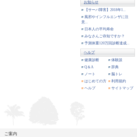
お知らせ
【サーバ障害】2018年1...
風邪やインフルエンザに注
意...
日本人の平均寿命
みなさんご存知ですか？
予測体重120万回診断達成...
ヘルプ
健康診断
体験談
Q＆A
辞典
ノート
脳トレ
はじめての方
利用規約
ヘルプ
サイトマップ
ご案内