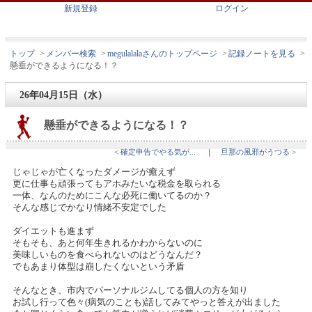
新規登録
ログイン
トップ
>
メンバー検索
>
megulalalaさんのトップページ
>
記録ノートを見る
>
懸垂ができるようになる！？
26年04月15日（水）
懸垂ができるようになる！？
< 確定申告でやる気が...
｜
旦那の風邪がうつる >
じゃじゃが亡くなったダメージが癒えず
更に仕事も頑張ってもアホみたいな税金を取られる
一体、なんのためにこんな必死に働いてるのか？
そんな感じでかなり情緒不安定でした
ダイエットも進まず
そもそも、あと何年生きれるかわからないのに
美味しいものを食べられないのはどうなんだ？
でもあまり体型は崩したくないという矛盾
そんなとき、市内でパーソナルジムしてる個人の方を知り
お試し行って色々(病気のことも)話してみてやっと答えが出ました