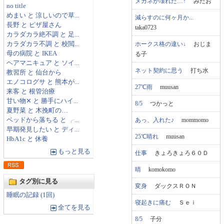
メガネが壊れた…↑
みたお
no title
めまい と 涼しいので草...
減らすのに何ヶ月か...
長野 と ピザ屋さん
taka0723
カラダカラ絶不調 と 足...
ホークス格の違い↓
おじま
カラダカラ不調 と 校閲...
母の病院 と IKEA
る子
ヘアマニキュア と ソイ...
ネット契約に思う
打ち水
教習所 と 仙台から
エノコログサ と 熊本が...
27℃雨
muusan
来客 と 根管治療
甘い物✕ と 勝手にハイ...
8/5
つかっと
夏野菜 と 木挽町の…
あっ、入れた♪
mommomo
ベッドから落ちる と ╭...
早期発見したい と ディ...
25℃晴れ
muusan
HbA1c と 休養
もっと見る
仕事
きょろきょろ６０Ｄ
晴
komokomo
タグ別に見る
変身
ダックスＲＯＮ
睡眠の記録 (1回)
寝起きに痛む
Ｓｅｉ
全てを見る
8/5
子分