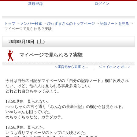
新規登録
ログイン
トップ
>
メンバー検索
>
ぴぃずまさんのトップページ
>
記録ノートを見る
>
マイページで見られる？実験
26年05月16日（土）
マイページで見られる？実験
< 運営元から返事 と...
｜
ジョイホン と ポ... >
今日は自分の日記がマイページの「自分の記録ノート」欄に反映され
ない、けど、他の人は見られる事象多発らしい。
どれどれ自分もやってみよう。
13:50現在、見られない。
manaちゃんの言う通り「みんなの最新日記」の欄からは見られる。
kotoちゃんも困っていた。
めちゃくちゃだな、カラダカラ。
13:56現在。見られた。
いつも通りマイページのトップに反映された。