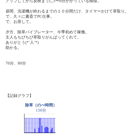
アップしてから反映までに5〜6分かかっている模様。
昼間、洗濯機が終わるまでの１０分間だけ、タイマーかけて草取り。
で、久々に書斎でPC仕事。
で、お茶して。
夕方、除草バイブレーター、今季初めて稼働。
主人もちびちび草取りがんばってくれて。
ありがとう(*´人`*)
助かる。
70分、80分
【記録グラフ】
除草（のべ時間）
150分