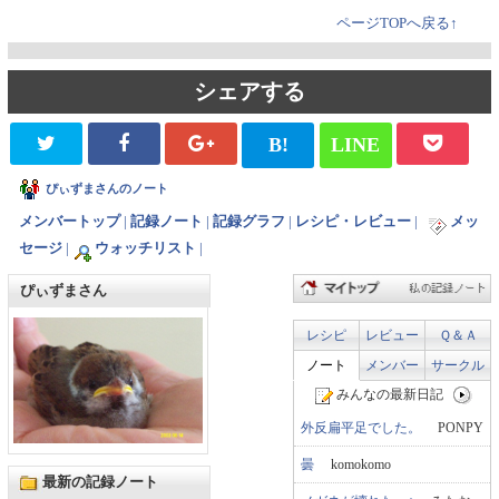
ページTOPへ戻る↑
シェアする
B!
LINE
ぴぃずまさんのノート
メンバートップ
|
記録ノート
|
記録グラフ
|
レシピ・レビュー
|
メッ
セージ
|
ウォッチリスト
|
ぴぃずまさん
レシピ
レビュー
Ｑ＆Ａ
ノート
メンバー
サークル
みんなの最新日記
外反扁平足でした。
PONPY
曇
komokomo
最新の記録ノート