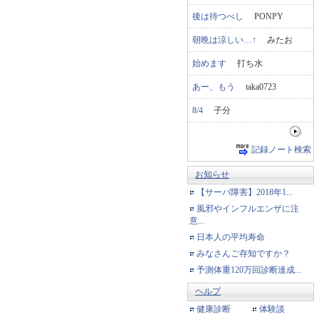
後は待つべし
PONPY
朝晩は涼しい…↑
みたお
始めます
打ち水
あー、もう
taka0723
8/4
子分
記録ノート検索
お知らせ
【サーバ障害】2018年1...
風邪やインフルエンザに注
意...
日本人の平均寿命
みなさんご存知ですか？
予測体重120万回診断達成...
ヘルプ
健康診断
体験談