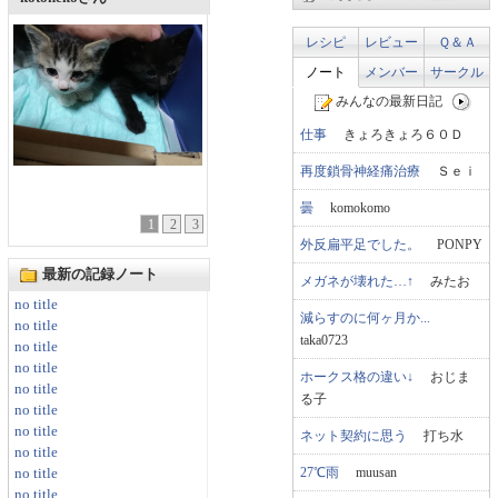
レシピ
レビュー
Ｑ＆Ａ
ノート
メンバー
サークル
みんなの最新日記
仕事
きょろきょろ６０Ｄ
再度鎖骨神経痛治療
Ｓｅｉ
曇
komokomo
1
2
3
外反扁平足でした。
PONPY
最新の記録ノート
メガネが壊れた…↑
みたお
no title
減らすのに何ヶ月か...
no title
taka0723
no title
no title
ホークス格の違い↓
おじま
no title
る子
no title
no title
ネット契約に思う
打ち水
no title
27℃雨
muusan
no title
no title