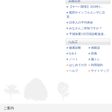
お知らせ
【サーバ障害】2018年1...
風邪やインフルエンザに注
意...
日本人の平均寿命
みなさんご存知ですか？
予測体重120万回診断達成...
ヘルプ
健康診断
体験談
Q＆A
辞典
ノート
脳トレ
はじめての方
利用規約
ヘルプ
サイトマップ
ご案内