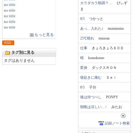
カラダカラ順調？ ...
ぴぃず
no title
ま
no title
no title
8/5
つかっと
no title
no title
あっ、入れた♪
mommomo
もっと見る
25℃晴れ
muusan
仕事
きょろきょろ６０Ｄ
タグ別に見る
晴
komokomo
タグはありません
変身
ダックスＲＯＮ
寝起きに痛む
Ｓｅｉ
8/5
子分
後は待つべし
PONPY
朝晩は涼しい…↑
みたお
記録ノート検索