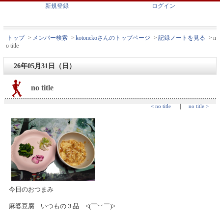
新規登録
ログイン
トップ
>
メンバー検索
>
kotonekoさんのトップページ
>
記録ノートを見る
>
n
o title
26年05月31日（日）
no title
< no title
｜
no title >
今日のおつまみ
麻婆豆腐 いつもの３品 <⁠(⁠￣⁠︶⁠￣⁠)⁠>