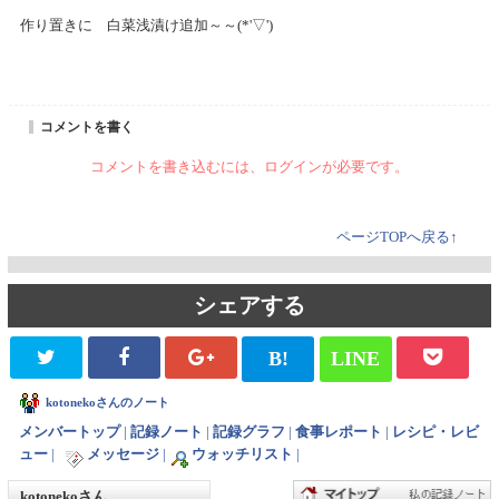
作り置きに 白菜浅漬け追加～～(*'▽')
コメントを書く
コメントを書き込むには、ログインが必要です。
ページTOPへ戻る↑
シェアする
B!
LINE
kotonekoさんのノート
メンバートップ
|
記録ノート
|
記録グラフ
|
食事レポート
|
レシピ・レビ
ュー
|
メッセージ
|
ウォッチリスト
|
kotonekoさん