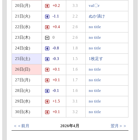
20日(月)
+0.2
3.3
val〇r
21日(火)
-1.1
2.2
ぬか漬け
22日(水)
+0.4
2.6
no title
23日(木)
0
2.6
no title
24日(金)
-0.8
1.8
no title
25日(土)
-0.3
1.5
1枚足す
26日(日)
+0.1
1.6
no title
27日(月)
+0.1
1.7
no title
28日(火)
-0.1
1.6
no title
29日(水)
+1.5
3.1
no title
30日(木)
+0.1
3.2
no title
＜＜前月
2026年4月
翌月＞＞