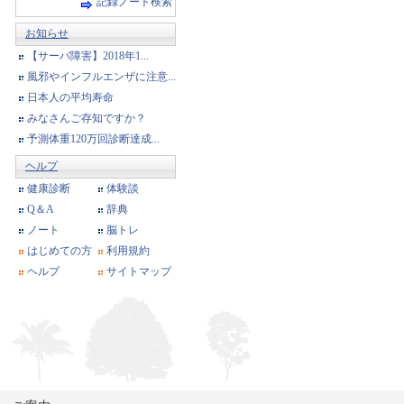
記録ノート検索
お知らせ
【サーバ障害】2018年1...
風邪やインフルエンザに注意...
日本人の平均寿命
みなさんご存知ですか？
予測体重120万回診断達成...
ヘルプ
健康診断
体験談
Q＆A
辞典
ノート
脳トレ
はじめての方
利用規約
ヘルプ
サイトマップ