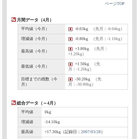
ページTOP
月間データ（4月）
平均値（今月）
-0.03kg
（先月：-0.04kg）
増減値（今月）
-0.80kg
（先月：-1.10kg）
+3.80kg
（先月：
最高値（今月）
+1.20kg）
+1.50kg
（先
最低値（今月）
月：-1.20kg）
目標までの残数（今
-30.20kg
（先
月）
月：-30.90kg）
総合データ（～4月）
平均値
0kg
増減値
-14.10kg
最高値
+17.30kg（記録日：
2007/03/28
）