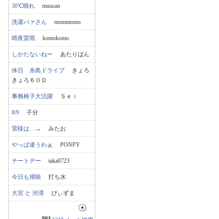
30℃晴れ
muusan
洗濯バァさん
mommomo
晴夜雷雨
komokomo
しかたないねー
あたりばん
休日 糸島ドライブ
きょろ
きょろ６０Ｄ
事務椅子大活躍
Ｓｅｉ
8/9
子分
雷様は…→
みたお
やっぱ違うわぁ
PONPY
チートデー
taka0723
今日も掃除
打ち水
大宮 と 渋滞
ぴぃずま