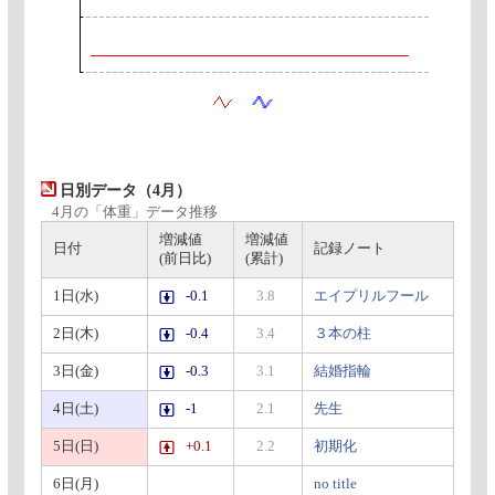
日別データ（4月）
4月の「体重」データ推移
増減値
増減値
日付
記録ノート
(前日比)
(累計)
1日(水)
-0.1
3.8
エイプリルフール
2日(木)
-0.4
3.4
３本の柱
3日(金)
-0.3
3.1
結婚指輪
4日(土)
-1
2.1
先生
5日(日)
+0.1
2.2
初期化
6日(月)
no title