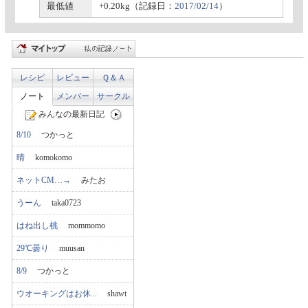
最低値
+0.20kg（記録日：
2017/02/14
）
レシピ
レビュー
Ｑ＆Ａ
ノート
メンバー
サークル
みんなの最新日記
8/10
つかっと
晴
komokomo
ネットCM…→
みたお
うーん
taka0723
はね出し桃
mommomo
29℃曇り
muusan
8/9
つかっと
ウオーキングはお休...
shawt