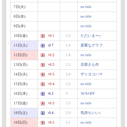
7日(火)
no title
8日(水)
no title
9日(木)
no title
10日(金)
+0.1
2.3
ただいま〜♪
11日(土)
-0.7
1.6
貴重なグラフ
12日(日)
+0.2
1.8
no title
13日(月)
+0.5
2.3
旦那さん作
14日(火)
+0.5
2.8
ザ☆ヨコハマ
15日(水)
+0.4
3.2
no title
16日(木)
-0.2
3
50％OFF
17日(金)
+0.3
3.3
no title
18日(土)
-0.4
2.9
気持ちいい♪
19日(日)
+0.2
3.1
no title