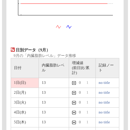
日別データ（9月）
9月の「内臓脂肪レベル」データ推移
増減値
内臓脂肪レベ
記録ノー
日付
(前日比/累
ル
ト
計)
1日(日)
13
0
1
no title
2日(月)
13
0
1
no title
3日(火)
13
0
1
no title
4日(水)
13
0
1
no title
5日(木)
13
0
1
no title