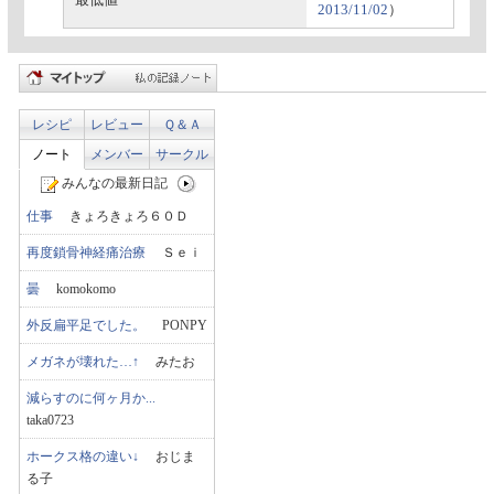
最低値
2013/11/02
）
レシピ
レビュー
Ｑ＆Ａ
ノート
メンバー
サークル
みんなの最新日記
仕事
きょろきょろ６０Ｄ
再度鎖骨神経痛治療
Ｓｅｉ
曇
komokomo
外反扁平足でした。
PONPY
メガネが壊れた…↑
みたお
減らすのに何ヶ月か...
taka0723
ホークス格の違い↓
おじま
る子