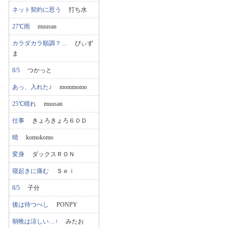
ネット契約に思う
打ち水
27℃雨
muusan
カラダカラ順調？ ...
ぴぃず
ま
8/5
つかっと
あっ、入れた♪
mommomo
25℃晴れ
muusan
仕事
きょろきょろ６０Ｄ
晴
komokomo
変身
ダックスＲＯＮ
寝起きに痛む
Ｓｅｉ
8/5
子分
後は待つべし
PONPY
朝晩は涼しい…↑
みたお