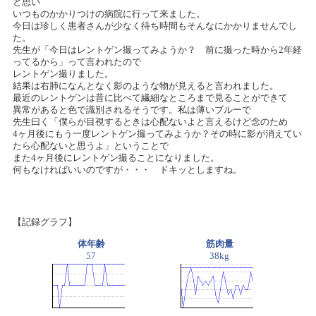
と思い
いつものかかりつけの病院に行って来ました。
今日は珍しく患者さんが少なく待ち時間もそんなにかかりませんでし
た。
先生が「今日はレントゲン撮ってみようか？ 前に撮った時から2年経
ってるから」って言われたので
レントゲン撮りました。
結果は右肺になんとなく影のような物が見えると言われました。
最近のレントゲンは昔に比べて繊細なところまで見ることができて
異常があると色で識別されるそうです。私は薄いブルーで
先生曰く「僕らが目視するときは心配ないよと言えるけど念のため
4ヶ月後にもう一度レントゲン撮ってみようか？その時に影が消えてい
たら心配ないと思うよ」ということで
また4ヶ月後にレントゲン撮ることになりました。
何もなければいいのですが・・・ ドキッとしますね。
【記録グラフ】
体年齢
筋肉量
57
38kg