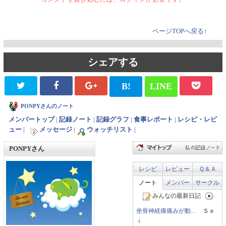
ページTOPへ戻る↑
シェアする
B!
LINE
PONPYさんのノート
メンバートップ
|
記録ノート
|
記録グラフ
|
食事レポート
|
レシピ・レビ
ュー
|
メッセージ
|
ウォッチリスト
|
PONPYさん
レシピ
レビュー
Ｑ＆Ａ
ノート
メンバー
サークル
みんなの最新日記
坐骨神経痛痛みが動...
Ｓｅ
ｉ