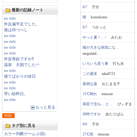
8/7
子分
最新の記録ノート
晴
komokomo
no title
外反扁平足でした。
8/7
つかっと
後は待つべし
no title
やっと夏！…↑
みたお
no title
猫が大きな病気にな...
no title
no title
megulalal...
外反母趾ですか⁉
いろいろ思う事
打ち水
温泉 天国でした^^
no title
この週末
taka0723
寝てばかりの休日
no title
面倒な薬
おじまる子
no title
31℃晴れ
muusan
早い給料日。
no title
病室で念仏… と ...
ぴぃずま
もっと見る
何時ですか
あたりばん
8/6
子分
タグ別に見る
カラー判断ゲーム (1回)
27℃雨
muusan