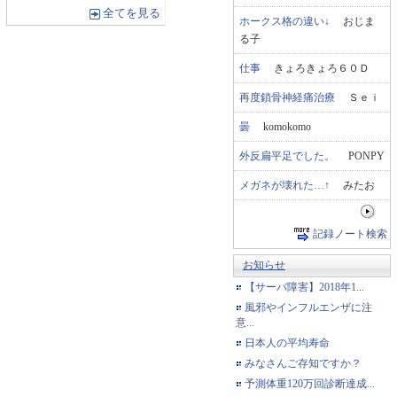
全てを見る
ホークス格の違い↓
おじま
る子
仕事
きょろきょろ６０Ｄ
再度鎖骨神経痛治療
Ｓｅｉ
曇
komokomo
外反扁平足でした。
PONPY
メガネが壊れた…↑
みたお
記録ノート検索
お知らせ
【サーバ障害】2018年1...
風邪やインフルエンザに注
意...
日本人の平均寿命
みなさんご存知ですか？
予測体重120万回診断達成...