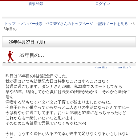
新規登録
ログイン
トップ
>
メンバー検索
>
PONPYさんのトップページ
>
記録ノートを見る
>
3
5年目の…
26年04月27日（月）
35年目の…
< no title
｜
no title >
昨日は35年目の結婚記念日でした。
我が家はいつも結婚記念日は特別なことはすることはなく
普通に過ごします。ダンナさん29歳、私23歳でスタートしてから
早や35年。結婚してから夏には長男の妊娠がわかり、それから新婚生
活を
満喫する間もなくバタバタと子育てが始まりましたからね。
今息子たちが巣立ってからやっと二人きりの生活になったんですねー
今は穏やかに過ごしてます。お互い63歳と57歳になっちゃったけど
これからも一緒にいたいなと思います。
そのためにも健康で元気でいなくちゃね(^o^)
今日、もうすぐ連休が入るので薬が途中で足りなくなるかもしれない