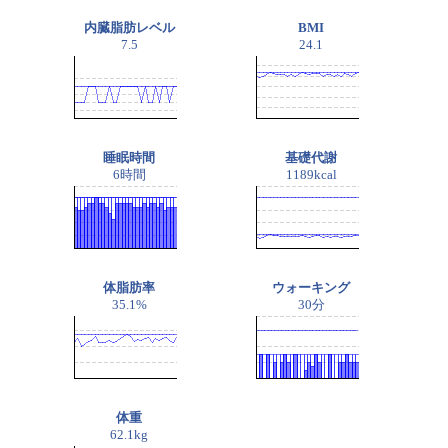
内臓脂肪レベル
BMI
7.5
24.1
睡眠時間
基礎代謝
6時間
1189kcal
体脂肪率
ウォーキング
35.1%
30分
体重
62.1kg