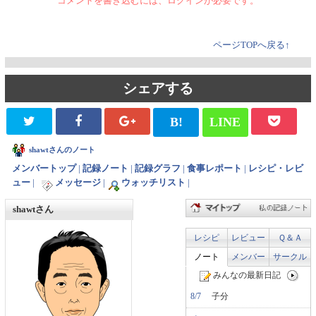
コメントを書き込むには、ログインが必要です。
ページTOPへ戻る↑
シェアする
B!
LINE
shawtさんのノート
メンバートップ
|
記録ノート
|
記録グラフ
|
食事レポート
|
レシピ・レビ
ュー
|
メッセージ
|
ウォッチリスト
|
shawtさん
レシピ
レビュー
Ｑ＆Ａ
ノート
メンバー
サークル
みんなの最新日記
8/7
子分