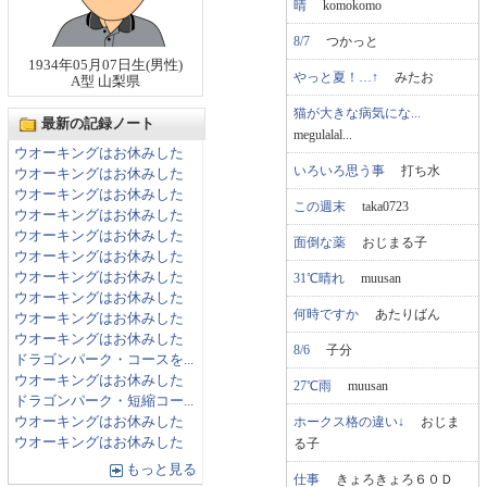
晴
komokomo
8/7
つかっと
1934年05月07日生(男性)
やっと夏！…↑
みたお
A型 山梨県
猫が大きな病気にな...
最新の記録ノート
megulalal...
ウオーキングはお休みした
いろいろ思う事
打ち水
ウオーキングはお休みした
ウオーキングはお休みした
この週末
taka0723
ウオーキングはお休みした
ウオーキングはお休みした
面倒な薬
おじまる子
ウオーキングはお休みした
ウオーキングはお休みした
31℃晴れ
muusan
ウオーキングはお休みした
何時ですか
あたりばん
ウオーキングはお休みした
ウオーキングはお休みした
8/6
子分
ドラゴンパーク・コースを...
ウオーキングはお休みした
27℃雨
muusan
ドラゴンパーク・短縮コー...
ホークス格の違い↓
おじま
ウオーキングはお休みした
ウオーキングはお休みした
る子
もっと見る
仕事
きょろきょろ６０Ｄ