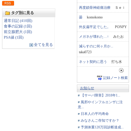
再度鎖骨神経痛治療
Ｓｅｉ
タグ別に見る
曇
komokomo
通常日記 (410回)
食事の記録 (1回)
外反扁平足でした。
PONPY
前立腺肥大 (1回)
メガネが壊れた…↑
みたお
PSA値 (1回)
全てを見る
減らすのに何ヶ月か...
taka0723
ネット契約に思う
打ち水
記録ノート検索
お知らせ
【サーバ障害】2018年1...
風邪やインフルエンザに注
意...
日本人の平均寿命
みなさんご存知ですか？
予測体重120万回診断達成...