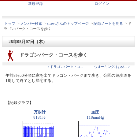
新規登録
ログイン
トップ
>
メンバー検索
>
shawtさんのトップページ
>
記録ノートを見る
>
ド
ラゴンパーク・コースを歩く
26年05月07日（木）
ドラゴンパーク・コースを歩く
< ドラゴンパーク・コ...
｜
ウオーキングはお休... >
午前8時50分頃に家を出てドラゴン・パークまで歩き、公園の遊歩道を
1周して終了とし帰宅する。
【記録グラフ】
万歩計
血圧
8181歩
118mmHg