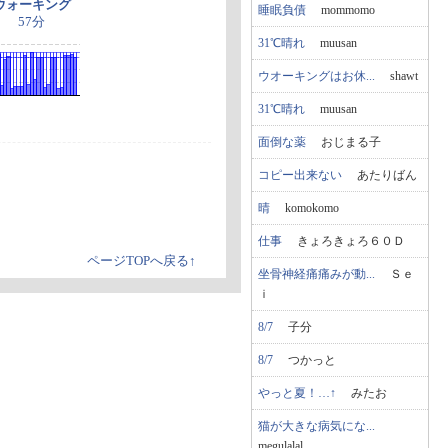
ウォーキング
睡眠負債
mommomo
57分
31℃晴れ
muusan
ウオーキングはお休...
shawt
31℃晴れ
muusan
面倒な薬
おじまる子
コピー出来ない
あたりばん
晴
komokomo
仕事
きょろきょろ６０Ｄ
ページTOPへ戻る↑
坐骨神経痛痛みが動...
Ｓｅ
ｉ
8/7
子分
8/7
つかっと
やっと夏！…↑
みたお
猫が大きな病気にな...
megulalal...