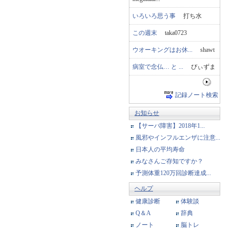
いろいろ思う事
打ち水
この週末
taka0723
ウオーキングはお休...
shawt
病室で念仏… と ...
ぴぃずま
記録ノート検索
お知らせ
【サーバ障害】2018年1...
風邪やインフルエンザに注意...
日本人の平均寿命
みなさんご存知ですか？
予測体重120万回診断達成...
ヘルプ
健康診断
体験談
Q＆A
辞典
ノート
脳トレ