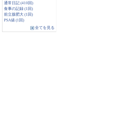
通常日記 (410回)
食事の記録 (1回)
前立腺肥大 (1回)
PSA値 (1回)
全てを見る