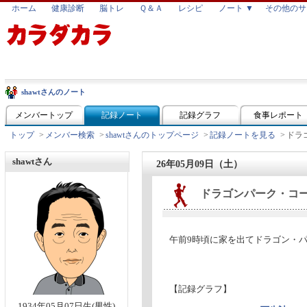
ホーム
健康診断
脳トレ
Ｑ＆Ａ
レシピ
ノート ▼
その他のサ
shawtさんのノート
メンバートップ
記録ノート
記録グラフ
食事レポート
トップ
>
メンバー検索
>
shawtさんのトップページ
>
記録ノートを見る
>
ドラ
shawtさん
26年05月09日（土）
ドラゴンパーク・コ
午前9時頃に家を出てドラゴン・
【記録グラフ】
1934年05月07日生(男性)