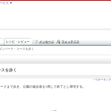
ービス ▼
レシピ・レビュー
メッセージ
ウォッチリス
ゴンパーク・コースを歩く
ト
ースを歩く
< ウオーキング
パークまで歩き、公園の遊歩道を1周して終了とし帰宅する。