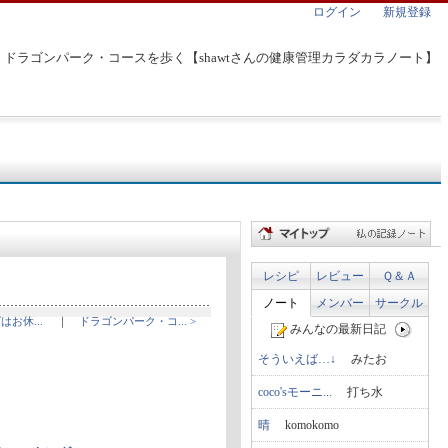
ログイン
新規登録
ドラゴンパーク・コースを歩く【shawtさんの健康管理カラダカラノート】
レシピ
レビュー
Ｑ＆Ａ
ノート
メンバー
サークル
はお休...
｜
ドラゴンパーク・コ... >
みんなの最新日記
そういえば…↓
みたお
coco'sモーニ...
打ち水
晴
komokomo