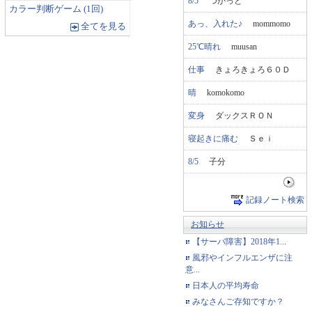
8/5
つかっと
カラー判断ゲーム (1回)
あっ、入れた♪
mommomo
全てを見る
25℃晴れ
muusan
仕事
きょろきょろ６０Ｄ
晴
komokomo
変身
ダックスＲＯＮ
寝起きに痛む
Ｓｅｉ
8/5
子分
記録ノート検索
お知らせ
【サーバ障害】2018年1...
風邪やインフルエンザに注
意...
日本人の平均寿命
みなさんご存知ですか？