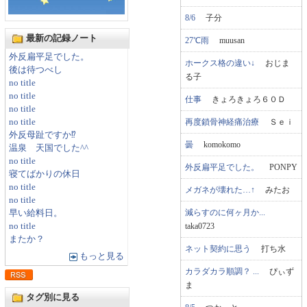
8/6
子分
最新の記録ノート
27℃雨
muusan
外反扁平足でした。
ホークス格の違い↓
おじま
後は待つべし
る子
no title
no title
仕事
きょろきょろ６０Ｄ
no title
再度鎖骨神経痛治療
Ｓｅｉ
no title
外反母趾ですか⁉
曇
komokomo
温泉 天国でした^^
no title
外反扁平足でした。
PONPY
寝てばかりの休日
no title
メガネが壊れた…↑
みたお
no title
減らすのに何ヶ月か...
早い給料日。
taka0723
no title
またか？
ネット契約に思う
打ち水
もっと見る
カラダカラ順調？ ...
ぴぃず
ま
タグ別に見る