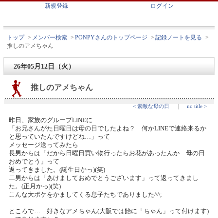
新規登録
ログイン
トップ
>
メンバー検索
>
PONPYさんのトップページ
>
記録ノートを見る
>
推しのアメちゃん
26年05月12日（火）
推しのアメちゃん
< 素敵な母の日
｜
no title >
昨日、家族のグループLINEに
「お兄さんがた日曜日は母の日でしたよね？ 何かLINEで連絡来るか
と思っていたんですけどね…」って
メッセージ送ってみたら
長男からは「だから日曜日買い物行ったらお花があったんか 母の日
おめでとう」って
返ってきました。(誕生日かっ)(笑)
二男からは「あけましておめでとうございます」って返ってきまし
た。(正月かっ)(笑)
こんな大ボケをかましてくる息子たちでありました^^;
ところで… 好きなアメちゃん(大阪では飴に「ちゃん」って付けます)