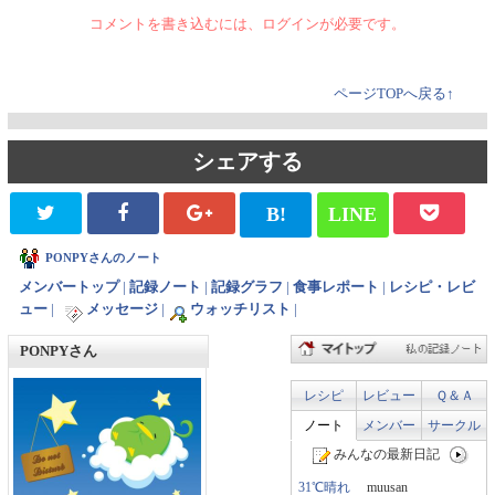
コメントを書き込むには、ログインが必要です。
ページTOPへ戻る↑
シェアする
B!
LINE
PONPYさんのノート
メンバートップ
|
記録ノート
|
記録グラフ
|
食事レポート
|
レシピ・レビ
ュー
|
メッセージ
|
ウォッチリスト
|
PONPYさん
レシピ
レビュー
Ｑ＆Ａ
ノート
メンバー
サークル
みんなの最新日記
31℃晴れ
muusan