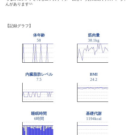
んがあります^^
【記録グラフ】
体年齢
筋肉量
58
38.1kg
内臓脂肪レベル
BMI
7.5
24.2
睡眠時間
基礎代謝
6時間
1194kcal