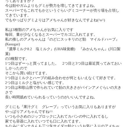
ってありますか？
今は飴やガムよりもグミが勢力を増してきてますよね。
スーパーでもこれでもかというぐらいグミコーナーが売り場を占領し
てきています。
でもやっぱりグミよりはアメちゃんが好きなんですよね(^o^)
私は3種類のアメちゃんがお気に入りです
毎回、量が少なくなるとスーパーでカゴに入れてます。
私の推しのアメちゃんは『のどにスッキリのど飴 マイルドハーブ』
(Kasugai)
『濃厚ミルク8.2 塩ミルク』(UHA味覚糖) 『みかんちゃん』(川口製
菓)
の3種類です。
1つ目はずーっと買ってました。 2つ目と3つ目は最近買ってみておい
しかったので
そこから買い続けてます。
1つ目はミルクとハーブの組み合わせが何ともいえなくて好きです。
2つ目はミルクと塩がいい感じです。
3つ目は和歌山県で作られていて飴の大きさがパインアメぐらいの大き
さで
長い時間舐めていられるっていうのがいいんですよね。
グミにも『果汁グミ グレープ』っていうお気に入りもありますが
やっぱりアメちゃんですね^^
いつも小さめのジップロックに入れてカバンの中に入れてるし
家でも容器に入れていつでも口に入れてます。
ちなみにダンナさんも三ツ矢サイダー飴というお気に入りのアメちゃ