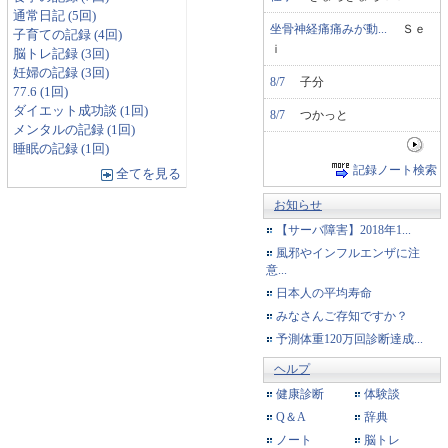
通常日記 (5回)
坐骨神経痛痛みが動...
Ｓｅ
子育ての記録 (4回)
ｉ
脳トレ記録 (3回)
妊婦の記録 (3回)
8/7
子分
77.6 (1回)
ダイエット成功談 (1回)
8/7
つかっと
メンタルの記録 (1回)
睡眠の記録 (1回)
記録ノート検索
全てを見る
お知らせ
【サーバ障害】2018年1...
風邪やインフルエンザに注
意...
日本人の平均寿命
みなさんご存知ですか？
予測体重120万回診断達成...
ヘルプ
健康診断
体験談
Q＆A
辞典
ノート
脳トレ