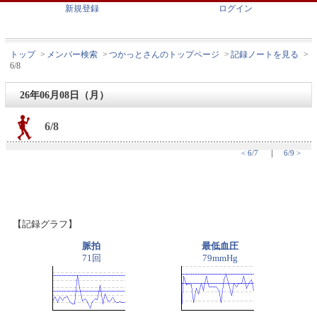
新規登録
ログイン
トップ
>
メンバー検索
>
つかっとさんのトップページ
>
記録ノートを見る
>
6/8
26年06月08日（月）
6/8
< 6/7
｜
6/9 >
【記録グラフ】
脈拍
最低血圧
71回
79mmHg