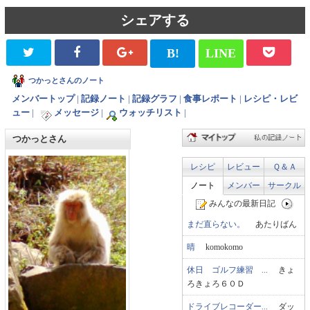
シェアする
B!
LINE
つかっとさんのノート
メンバートップ
|
記録ノート
|
記録グラフ
|
食事レポート
|
レシピ・レビ
ュー
|
メッセージ
|
ウォッチリスト
|
つかっとさん
レシピ
レビュー
Ｑ＆Ａ
ノート
メンバー
サークル
みんなの最新日記
まだ直らない。
あたりばん
晴
komokomo
休日 ゴルフ練習 ...
きょ
ろきょろ６０Ｄ
ドライブレコーダー...
ダッ