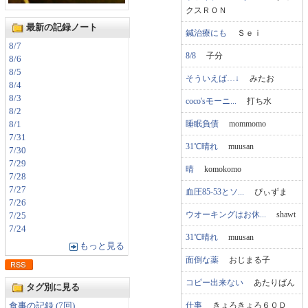
クスＲＯＮ
最新の記録ノート
鍼治療にも
Ｓｅｉ
8/7
8/8
子分
8/6
8/5
そういえば…↓
みたお
8/4
8/3
coco'sモーニ...
打ち水
8/2
睡眠負債
mommomo
8/1
7/31
31℃晴れ
muusan
7/30
7/29
晴
komokomo
7/28
7/27
血圧85-53とソ...
ぴぃずま
7/26
ウオーキングはお休...
shawt
7/25
7/24
31℃晴れ
muusan
もっと見る
面倒な薬
おじまる子
コピー出来ない
あたりばん
タグ別に見る
仕事
きょろきょろ６０Ｄ
食事の記録 (7回)