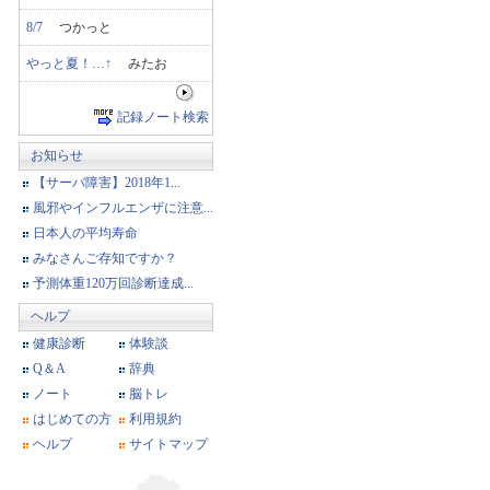
8/7
つかっと
やっと夏！…↑
みたお
記録ノート検索
お知らせ
【サーバ障害】2018年1...
風邪やインフルエンザに注意...
日本人の平均寿命
みなさんご存知ですか？
予測体重120万回診断達成...
ヘルプ
健康診断
体験談
Q＆A
辞典
ノート
脳トレ
はじめての方
利用規約
ヘルプ
サイトマップ