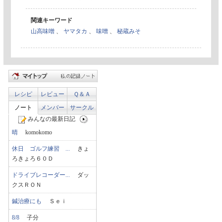
関連キーワード
山高味噌
、
ヤマタカ
、
味噌
、
秘蔵みそ
レシピ
レビュー
Ｑ＆Ａ
ノート
メンバー
サークル
みんなの最新日記
晴
komokomo
休日 ゴルフ練習 ...
きょ
ろきょろ６０Ｄ
ドライブレコーダー...
ダッ
クスＲＯＮ
鍼治療にも
Ｓｅｉ
8/8
子分