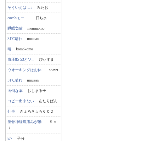
そういえば…↓
みたお
coco'sモーニ...
打ち水
睡眠負債
mommomo
31℃晴れ
muusan
晴
komokomo
血圧85-53とソ...
ぴぃずま
ウオーキングはお休...
shawt
31℃晴れ
muusan
面倒な薬
おじまる子
コピー出来ない
あたりばん
仕事
きょろきょろ６０Ｄ
坐骨神経痛痛みが動...
Ｓｅ
ｉ
8/7
子分