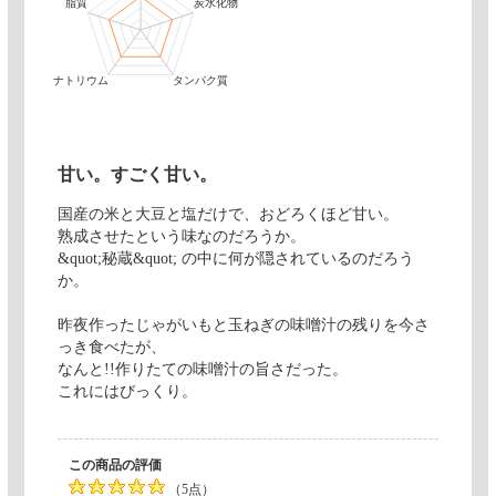
脂質
炭水化物
ナトリウム
タンパク質
甘い。すごく甘い。
国産の米と大豆と塩だけで、おどろくほど甘い。
熟成させたという味なのだろうか。
&quot;秘蔵&quot; の中に何が隠されているのだろう
か。
昨夜作ったじゃがいもと玉ねぎの味噌汁の残りを今さ
っき食べたが、
なんと!!作りたての味噌汁の旨さだった。
これにはびっくり。
この商品の評価
（5点）