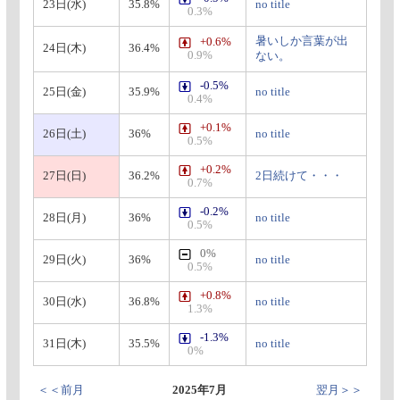
23日(水)
35.8%
no title
0.3%
暑いしか言葉が出
+0.6%
24日(木)
36.4%
0.9%
ない。
-0.5%
25日(金)
35.9%
no title
0.4%
+0.1%
26日(土)
36%
no title
0.5%
+0.2%
27日(日)
36.2%
2日続けて・・・
0.7%
-0.2%
28日(月)
36%
no title
0.5%
0%
29日(火)
36%
no title
0.5%
+0.8%
30日(水)
36.8%
no title
1.3%
-1.3%
31日(木)
35.5%
no title
0%
＜＜前月
2025年7月
翌月＞＞