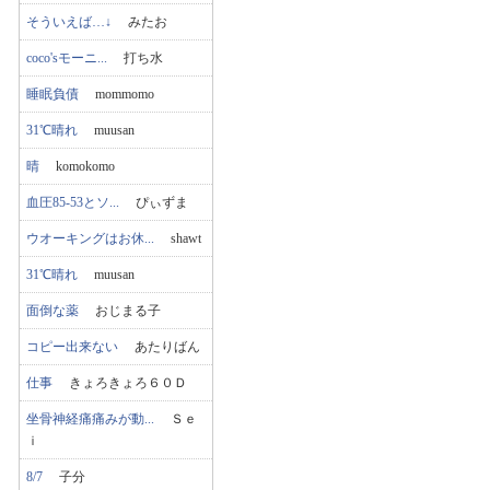
そういえば…↓
みたお
coco'sモーニ...
打ち水
睡眠負債
mommomo
31℃晴れ
muusan
晴
komokomo
血圧85-53とソ...
ぴぃずま
ウオーキングはお休...
shawt
31℃晴れ
muusan
面倒な薬
おじまる子
コピー出来ない
あたりばん
仕事
きょろきょろ６０Ｄ
坐骨神経痛痛みが動...
Ｓｅ
ｉ
8/7
子分