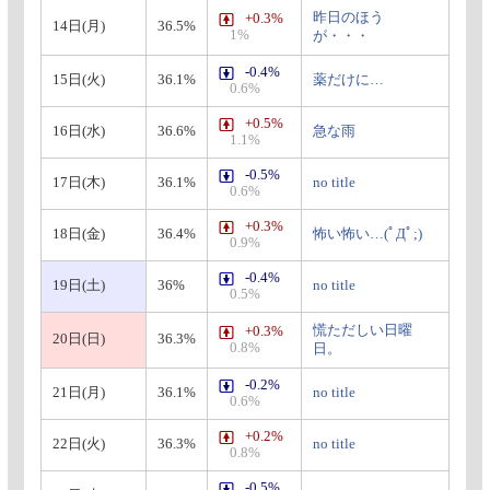
昨日のほう
+0.3%
14日(月)
36.5%
1%
が・・・
-0.4%
15日(火)
36.1%
薬だけに…
0.6%
+0.5%
16日(水)
36.6%
急な雨
1.1%
-0.5%
17日(木)
36.1%
no title
0.6%
+0.3%
18日(金)
36.4%
怖い怖い…(ﾟДﾟ;)
0.9%
-0.4%
19日(土)
36%
no title
0.5%
慌ただしい日曜
+0.3%
20日(日)
36.3%
0.8%
日。
-0.2%
21日(月)
36.1%
no title
0.6%
+0.2%
22日(火)
36.3%
no title
0.8%
-0.5%