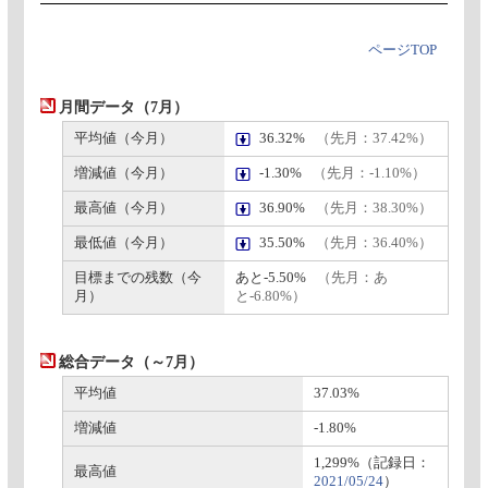
ページTOP
月間データ（7月）
平均値（今月）
36.32%
（先月：37.42%）
増減値（今月）
-1.30%
（先月：-1.10%）
最高値（今月）
36.90%
（先月：38.30%）
最低値（今月）
35.50%
（先月：36.40%）
目標までの残数（今
あと-5.50%
（先月：あ
月）
と-6.80%）
総合データ（～7月）
平均値
37.03%
増減値
-1.80%
1,299%（記録日：
最高値
2021/05/24
）