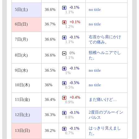
-0.1%
5日(土)
36.6%
no title
1.1%
+0.1%
6日(日)
36.7%
no title
1.2%
右首から肩にかけ
-0.1%
7日(月)
36.6%
1.1%
ての痛み。
頸椎ヘルニアでし
0%
8日(火)
36.6%
1.1%
た。
-0.1%
9日(水)
36.5%
no title
1%
-0.5%
10日(木)
36%
no title
0.5%
+0.4%
11日(金)
36.4%
まだ痛いけど…
0.9%
2度目のブルーイン
-0.1%
12日(土)
36.3%
0.8%
パルス
はっきり見えまし
-0.1%
13日(日)
36.2%
0.7%
た。