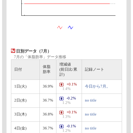
日別データ（7月）
7月の「体脂肪率」データ推移
増減値
体脂
日付
(前日比/累
記録ノート
肪率
計)
+0.1%
1日(火)
36.9%
今日から7月。
1.4%
-0.2%
2日(水)
36.7%
no title
1.2%
+0.1%
3日(木)
36.8%
no title
1.3%
-0.1%
4日(金)
36.7%
no title
1.2%