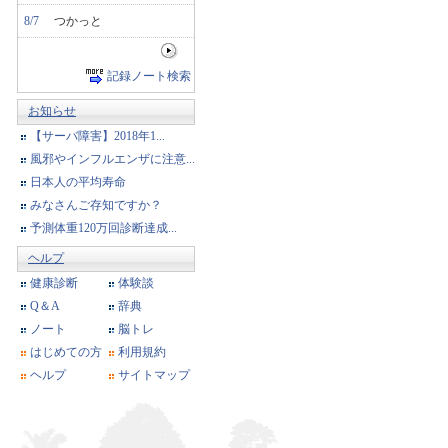
8/7
つかっと
記録ノート検索
お知らせ
【サーバ障害】2018年1...
風邪やインフルエンザに注意...
日本人の平均寿命
みなさんご存知ですか？
予測体重120万回診断達成...
ヘルプ
健康診断
体験談
Q＆A
辞典
ノート
脳トレ
はじめての方
利用規約
ヘルプ
サイトマップ