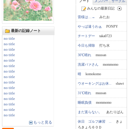
ノート
メンバー
サークル
みんなの最新日記
雷様は…→
みたお
やっぱ違うわぁ
PONPY
最新の記録ノート
チートデー
taka0723
no title
no title
今日も掃除
打ち水
no title
30℃晴れ
muusan
no title
no title
洗濯バァさん
mommomo
no title
no title
晴
komokomo
no title
no title
ウオーキングはお休...
shawt
no title
31℃晴れ
muusan
no title
no title
睡眠負債
mommomo
no title
no title
まだ直らない。
あたりばん
no title
休日 ゴルフ練習 ...
きょ
もっと見る
ろきょろ６０Ｄ