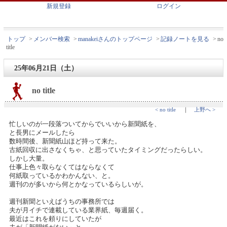
新規登録
ログイン
トップ
>
メンバー検索
>
manakeiさんのトップページ
>
記録ノートを見る
>
no
title
25年06月21日（土）
no title
< no title
｜
上野へ >
忙しいのが一段落ついてからでいいから新聞紙を、
と長男にメールしたら
数時間後、新聞紙山ほど持って来た。
古紙回収に出さなくちゃ、と思っていたタイミングだったらしい。
しかし大量。
仕事上色々取らなくてはならなくて
何紙取っているかわかんない、と。
週刊のが多いから何とかなっているらしいが。
週刊新聞といえばうちの事務所では
夫が月イチで連載している業界紙、毎週届く。
最近はこれを頼りにしていたが