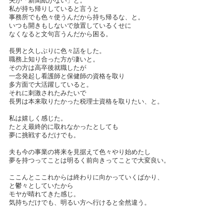
夫が「新聞紙がない」と。
私が持ち帰りしていると言うと
事務所でも色々使うんだから持ち帰るな、と。
いつも開きもしないで放置しているくせに
なくなると文句言うんだから困る。
長男と久しぶりに色々話をした。
職務上知り合った方が凄いと。
その方は高卒後就職したが
一念発起し看護師と保健師の資格を取り
多方面で大活躍していると。
それに刺激されたみたいで
長男は本来取りたかった税理士資格を取りたい、と。
私は嬉しく感じた。
たとえ最終的に取れなかったとしても
夢に挑戦するだけでも。
夫も今の事業の将来を見据えて色々やり始めたし
夢を持つってことは明るく前向きってことで大変良い。
ここんとここれからは終わりに向かっていくばかり、
と鬱々としていたから
モヤが晴れてきた感じ。
気持ちだけでも、明るい方へ行けると全然違う。