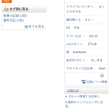
ドライブレコーダー...
ダッ
タグ別に見る
クスＲＯＮ
食事の記録 (2回)
鍼治療にも
Ｓｅｉ
通常日記 (1回)
全てを見る
8/8
子分
そういえば…↓
みたお
coco'sモーニ...
打ち水
晴
komokomo
血圧85-53とソ...
ぴぃずま
ウオーキングはお休...
shawt
記録ノート検索
お知らせ
【サーバ障害】2018年1...
風邪やインフルエンザに注
意...