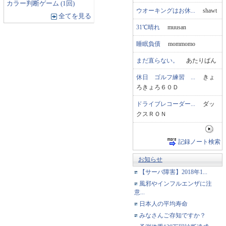
カラー判断ゲーム (1回)
ウオーキングはお休...
shawt
全てを見る
31℃晴れ
muusan
睡眠負債
mommomo
まだ直らない。
あたりばん
休日 ゴルフ練習 ...
きょ
ろきょろ６０Ｄ
ドライブレコーダー...
ダッ
クスＲＯＮ
記録ノート検索
お知らせ
【サーバ障害】2018年1...
風邪やインフルエンザに注
意...
日本人の平均寿命
みなさんご存知ですか？