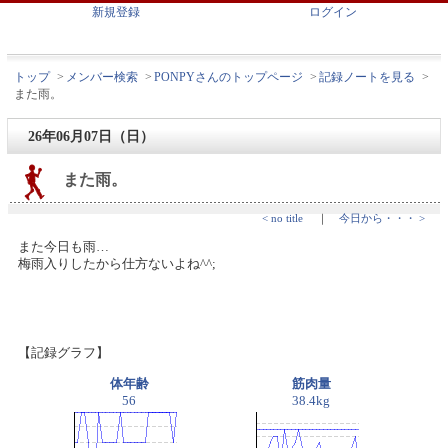
新規登録
ログイン
トップ
>
メンバー検索
>
PONPYさんのトップページ
>
記録ノートを見る
>
また雨。
26年06月07日（日）
また雨。
< no title
｜
今日から・・・ >
また今日も雨…
梅雨入りしたから仕方ないよね^^;
【記録グラフ】
体年齢
筋肉量
56
38.4kg