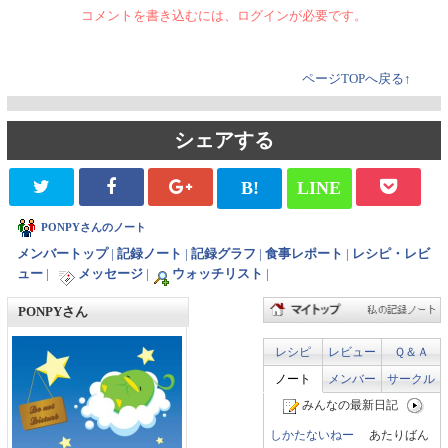
コメントを書き込むには、ログインが必要です。
ページTOPへ戻る↑
シェアする
B!
LINE
PONPYさんのノート
メンバートップ
|
記録ノート
|
記録グラフ
|
食事レポート
|
レシピ・レビ
ュー
|
メッセージ
|
ウォッチリスト
|
PONPYさん
レシピ
レビュー
Ｑ＆Ａ
ノート
メンバー
サークル
みんなの最新日記
しかたないねー
あたりばん