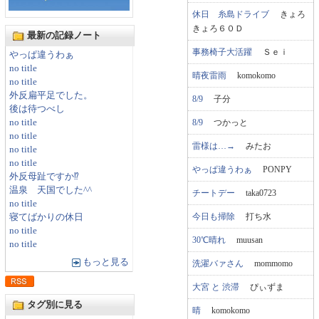
休日 糸島ドライブ
きょろ
きょろ６０Ｄ
最新の記録ノート
事務椅子大活躍
Ｓｅｉ
やっぱ違うわぁ
no title
晴夜雷雨
komokomo
no title
外反扁平足でした。
8/9
子分
後は待つべし
8/9
つかっと
no title
no title
雷様は…→
みたお
no title
no title
やっぱ違うわぁ
PONPY
外反母趾ですか⁉
温泉 天国でした^^
チートデー
taka0723
no title
今日も掃除
打ち水
寝てばかりの休日
no title
30℃晴れ
muusan
no title
もっと見る
洗濯バァさん
mommomo
大宮 と 渋滞
ぴぃずま
タグ別に見る
晴
komokomo