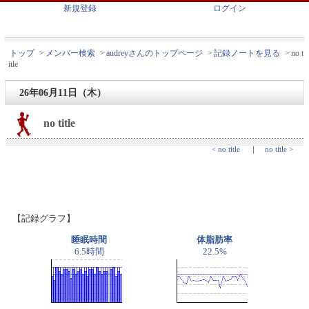
新規登録
ログイン
トップ
>
メンバー検索
>
audreyさんのトップページ
>
記録ノートを見る
>
no t
itle
26年06月11日（木）
no title
< no title
｜
no title >
【記録グラフ】
睡眠時間
体脂肪率
6.5時間
22.5%