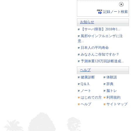
記録ノート検索
お知らせ
【サーバ障害】2018年1...
風邪やインフルエンザに注
意...
日本人の平均寿命
みなさんご存知ですか？
予測体重120万回診断達成...
ヘルプ
健康診断
体験談
Q＆A
辞典
ノート
脳トレ
はじめての方
利用規約
ヘルプ
サイトマップ