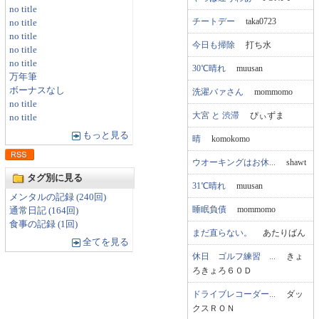
no title
チートデー
taka0723
no title
no title
今日も掃除
打ち水
no title
no title
30℃晴れ
muusan
万年筆
ボーナスなし
洗濯バァさん
mommomo
no title
大宮 と 渋滞
ぴぃずま
no title
もっと見る
晴
komokomo
ウオーキングはお休...
shawt
タグ別に見る
31℃晴れ
muusan
メンタルの記録 (240回)
睡眠負債
mommomo
通常日記 (164回)
食事の記録 (1回)
まだ直らない。
あたりばん
全てを見る
休日 ゴルフ練習 ...
きょ
ろきょろ６０Ｄ
ドライブレコーダー...
ダッ
クスＲＯＮ