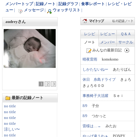
メンバートップ
|
記録ノート
|
記録グラフ
|
食事レポート
|
レシピ・レビ
ュー
|
メッセージ
|
ウォッチリスト
|
audreyさん
レシピ
レビュー
Ｑ＆Ａ
ノート
メンバー
サークル
みんなの最新日記
晴夜雷雨
komokomo
しかたないねー
あたりばん
休日 糸島ドライブ
きょろ
1
2
3
きょろ６０Ｄ
事務椅子大活躍
Ｓｅｉ
最新の記録ノート
8/9
子分
no title
no title
8/9
つかっと
no title
no title
雷様は…→
みたお
涼しい〜
no title
やっぱ違うわぁ
PONPY