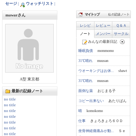
セージ
|
ウォッチリスト
|
mawarさん
レシピ
レビュー
Ｑ＆Ａ
ノート
メンバー
サークル
みんなの最新日記
睡眠負債
mommomo
31℃晴れ
muusan
ウオーキングはお休...
shawt
A型 東京都
31℃晴れ
muusan
面倒な薬
おじまる子
最新の記録ノート
no title
コピー出来ない
あたりばん
no title
no title
晴
komokomo
no title
仕事
きょろきょろ６０Ｄ
no title
no title
坐骨神経痛痛みが動...
Ｓｅ
no title