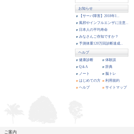
お知らせ
【サーバ障害】2018年1...
風邪やインフルエンザに注意...
日本人の平均寿命
みなさんご存知ですか？
予測体重120万回診断達成...
ヘルプ
健康診断
体験談
Q＆A
辞典
ノート
脳トレ
はじめての方
利用規約
ヘルプ
サイトマップ
ご案内