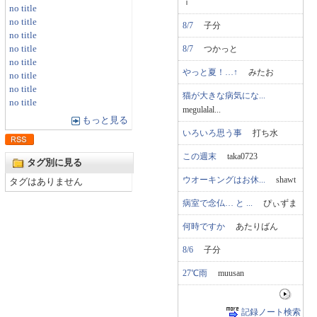
ｉ
no title
no title
8/7
子分
no title
no title
8/7
つかっと
no title
やっと夏！…↑
みたお
no title
no title
猫が大きな病気にな...
no title
megulalal...
もっと見る
いろいろ思う事
打ち水
この週末
taka0723
タグ別に見る
ウオーキングはお休...
shawt
タグはありません
病室で念仏… と ...
ぴぃずま
何時ですか
あたりばん
8/6
子分
27℃雨
muusan
記録ノート検索