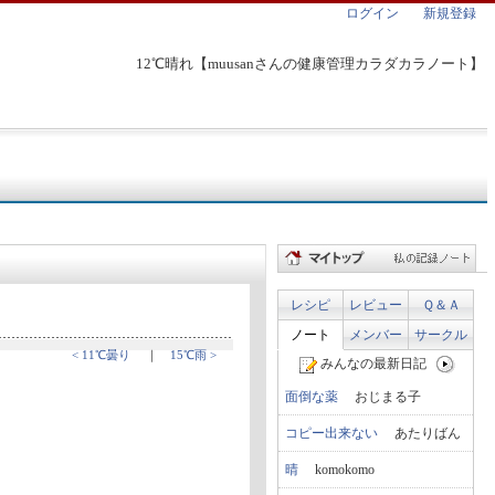
ログイン
新規登録
12℃晴れ【muusanさんの健康管理カラダカラノート】
レシピ
レビュー
Ｑ＆Ａ
ノート
メンバー
サークル
< 11℃曇り
｜
15℃雨 >
みんなの最新日記
面倒な薬
おじまる子
コピー出来ない
あたりばん
晴
komokomo