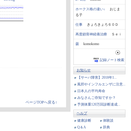
ホークス格の違い↓
おじま
る子
仕事
きょろきょろ６０Ｄ
再度鎖骨神経痛治療
Ｓｅｉ
曇
komokomo
記録ノート検索
お知らせ
【サーバ障害】2018年1...
風邪やインフルエンザに注意...
日本人の平均寿命
みなさんご存知ですか？
ページTOPへ戻る↑
予測体重120万回診断達成...
ヘルプ
健康診断
体験談
Q＆A
辞典