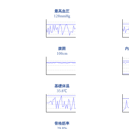
最高血圧
128mmHg
腹囲
内
106cm
基礎体温
35.8℃
骨格筋率
29.8%