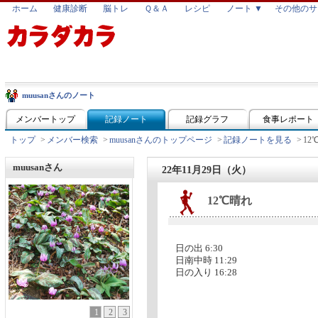
ホーム
健康診断
脳トレ
Ｑ＆Ａ
レシピ
ノート ▼
その他のサ
muusanさんのノート
メンバートップ
記録ノート
記録グラフ
食事レポート
トップ
>
メンバー検索
>
muusanさんのトップページ
>
記録ノートを見る
>
12
muusanさん
22年11月29日（火）
12℃晴れ
日の出 6:30
日南中時 11:29
日の入り 16:28
1
2
3