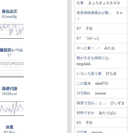
仕事
きょろきょろ６０Ｄ
最低血圧
坐骨神経痛痛みが動...
Ｓｅ
81mmHg
ｉ
8/7
子分
8/7
つかっと
やっと夏！…↑
みたお
臓脂肪レベル
17
猫が大きな病気にな...
megulalal...
いろいろ思う事
打ち水
この週末
taka0723
基礎代謝
31℃晴れ
muusan
1828kcal
病室で念仏… と ...
ぴぃずま
何時ですか
あたりばん
8/6
子分
体重
85.9kg
27℃雨
muusan