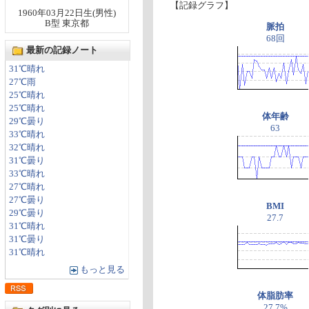
【記録グラフ】
1960年03月22日生(男性)
B型 東京都
脈拍
68回
最新の記録ノート
31℃晴れ
27℃雨
25℃晴れ
25℃晴れ
体年齢
29℃曇り
63
33℃晴れ
32℃晴れ
31℃曇り
33℃晴れ
27℃晴れ
27℃曇り
BMI
29℃曇り
27.7
31℃晴れ
31℃曇り
31℃晴れ
もっと見る
体脂肪率
27.7%