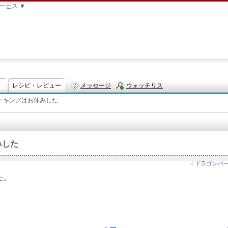
ービス ▼
レシピ・レビュー
メッセージ
ウォッチリス
ーキングはお休みした
ト
みした
< ドラゴンパー
た。