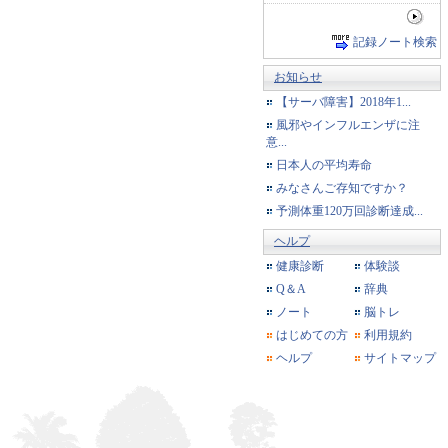
記録ノート検索
お知らせ
【サーバ障害】2018年1...
風邪やインフルエンザに注
意...
日本人の平均寿命
みなさんご存知ですか？
予測体重120万回診断達成...
ヘルプ
健康診断
体験談
Q＆A
辞典
ノート
脳トレ
はじめての方
利用規約
ヘルプ
サイトマップ