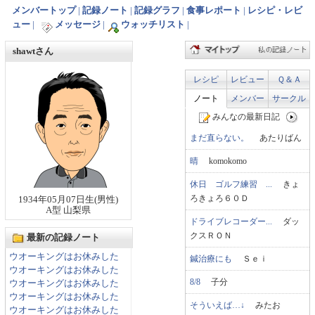
メンバートップ
|
記録ノート
|
記録グラフ
|
食事レポート
|
レシピ・レビ
ュー
|
メッセージ
|
ウォッチリスト
|
shawtさん
レシピ
レビュー
Ｑ＆Ａ
ノート
メンバー
サークル
みんなの最新日記
まだ直らない。
あたりばん
晴
komokomo
休日 ゴルフ練習 ...
きょ
ろきょろ６０Ｄ
1934年05月07日生(男性)
A型 山梨県
ドライブレコーダー...
ダッ
クスＲＯＮ
最新の記録ノート
ウオーキングはお休みした
鍼治療にも
Ｓｅｉ
ウオーキングはお休みした
8/8
子分
ウオーキングはお休みした
ウオーキングはお休みした
そういえば…↓
みたお
ウオーキングはお休みした