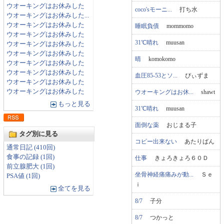
ウオーキングはお休みした
coco'sモーニ...
打ち水
ウオーキングはお休みした...
ウオーキングはお休みした
睡眠負債
mommomo
ウオーキングはお休みした
31℃晴れ
muusan
ウオーキングはお休みした
ウオーキングはお休みした
晴
komokomo
ウオーキングはお休みした
ウオーキングはお休みした
血圧85-53とソ...
ぴぃずま
ウオーキングはお休みした
ウオーキングはお休みした
ウオーキングはお休...
shawt
もっと見る
31℃晴れ
muusan
面倒な薬
おじまる子
タグ別に見る
コピー出来ない
あたりばん
通常日記 (410回)
食事の記録 (1回)
仕事
きょろきょろ６０Ｄ
前立腺肥大 (1回)
坐骨神経痛痛みが動...
Ｓｅ
PSA値 (1回)
ｉ
全てを見る
8/7
子分
8/7
つかっと