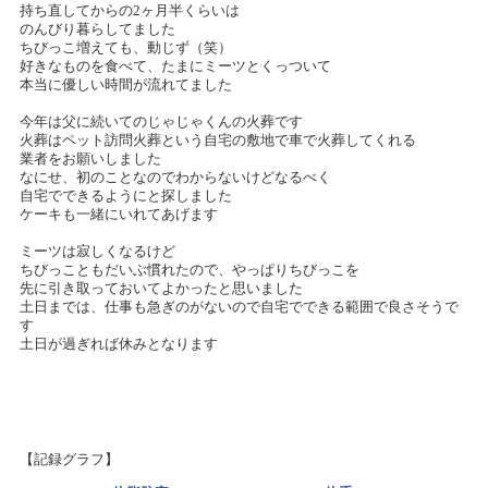
持ち直してからの2ヶ月半くらいは
のんびり暮らしてました
ちびっこ増えても、動じず（笑）
好きなものを食べて、たまにミーツとくっついて
本当に優しい時間が流れてました
今年は父に続いてのじゃじゃくんの火葬です
火葬はペット訪問火葬という自宅の敷地で車で火葬してくれる
業者をお願いしました
なにせ、初のことなのでわからないけどなるべく
自宅でできるようにと探しました
ケーキも一緒にいれてあげます
ミーツは寂しくなるけど
ちびっこともだいぶ慣れたので、やっぱりちびっこを
先に引き取っておいてよかったと思いました
土日までは、仕事も急ぎのがないので自宅でできる範囲で良さそうで
す
土日が過ぎれば休みとなります
【記録グラフ】