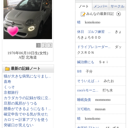
ノート
メンバー
サークル
みんなの最新日記
晴
komokomo
休日 ゴルフ練習 ...
きょ
ろきょろ６０Ｄ
1
2
3
ドライブレコーダー...
ダッ
クスＲＯＮ
1976年06月10日生(女性)
A型 北海道
鍼治療にも
Ｓｅｉ
最新の記録ノート
8/8
子分
猫が大きな病気になりまし...
そういえば…↓
みたお
喜寿
くっそ
coco'sモーニ...
打ち水
京都旅行
カラダカラの記録が役に立...
睡眠負債
mommomo
旦那の風邪がうつる
懸垂ができるようになる！...
31℃晴れ
muusan
確定申告でやる気が失せた
晴
komokomo
カロリー計算アプリを使う
突破口が見えない
血圧85-53とソ...
ぴぃずま