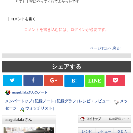
コメントを書く
コメントを書き込むには、ログインが必要です。
ページTOPへ戻る↑
シェアする
B!
LINE
megulalalaさんのノート
メンバートップ
|
記録ノート
|
記録グラフ
|
レシピ・レビュー
|
メッ
セージ
|
ウォッチリスト
|
megulalalaさん
レシピ
レビュー
Ｑ＆Ａ