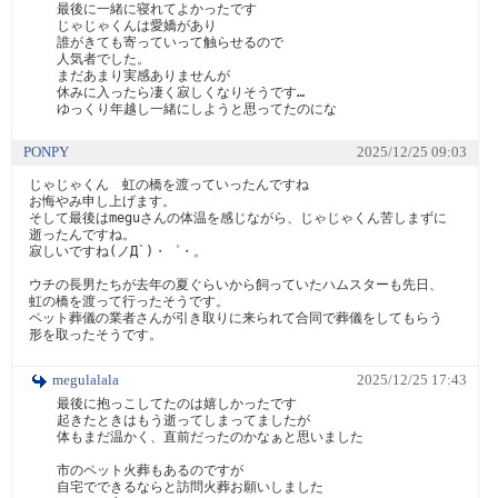
最後に一緒に寝れてよかったです

じゃじゃくんは愛嬌があり

誰がきても寄っていって触らせるので

人気者でした。

まだあまり実感ありませんが

休みに入ったら凄く寂しくなりそうです…

PONPY
2025/12/25 09:03
じゃじゃくん　虹の橋を渡っていったんですね

お悔やみ申し上げます。

そして最後はmeguさんの体温を感じながら、じゃじゃくん苦しまずに
逝ったんですね。

寂しいですね(ノД`)・゜・。

ウチの長男たちが去年の夏ぐらいから飼っていたハムスターも先日、
虹の橋を渡って行ったそうです。

ペット葬儀の業者さんが引き取りに来られて合同で葬儀をしてもらう
形を取ったそうです。
megulalala
2025/12/25 17:43
最後に抱っこしてたのは嬉しかったです

起きたときはもう逝ってしまってましたが

体もまだ温かく、直前だったのかなぁと思いました

市のペット火葬もあるのですが

自宅でできるならと訪問火葬お願いしました
