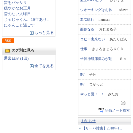
髪をバッサリ
穏やかなお正月
ウオーキングはお休...
shawt
雪のない大晦日
31℃晴れ
muusan
じゃじゃくん、16年あり...
にゃんこと過ごす
面倒な薬
おじまる子
もっと見る
コピー出来ない
あたりばん
仕事
きょろきょろ６０Ｄ
タグ別に見る
通常日記 (1回)
坐骨神経痛痛みが動...
Ｓｅ
ｉ
全てを見る
8/7
子分
8/7
つかっと
やっと夏！…↑
みたお
記録ノート検索
お知らせ
【サーバ障害】2018年1...