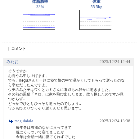
体脂肪率
体重
33%
55.5kg
コメント
みたお
2025/12/24 12:44
そうですか…

お悔やみ申し上げます。

でも、meguさんと一緒に寝て懐の中で温かくしてもらって逝ったのな
ら幸せだったんですよ。

ウチのみた子はワシとカミさんに看取られ静かに逝きました。

その前の黒猫「ネロ」は家を飛び出したまま、散々探したのですが見
つからず…

どっかでひとりひっそり逝ったのでしょう…

ワシもひとりひっそり逝くんだと思います…
megulalala
2025/12/24 13:38
毎年冬は布団のなかに入ってきて

腕にくっついて寝てましたが

今年は全然一緒に寝てくれずでした
