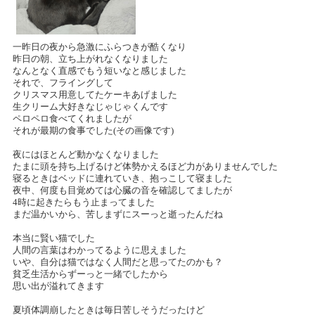
一昨日の夜から急激にふらつきが酷くなり
昨日の朝、立ち上がれなくなりました
なんとなく直感でもう短いなと感じました
それで、フライングして
クリスマス用意してたケーキあげました
生クリーム大好きなじゃじゃくんです
ペロペロ食べてくれましたが
それが最期の食事でした(その画像です)
夜にはほとんど動かなくなりました
たまに頭を持ち上げるけど体勢かえるほど力がありませんでした
寝るときはベッドに連れていき、抱っこして寝ました
夜中、何度も目覚めては心臓の音を確認してましたが
4時に起きたらもう止まってました
まだ温かいから、苦しまずにスーっと逝ったんだね
本当に賢い猫でした
人間の言葉はわかってるように思えました
いや、自分は猫ではなく人間だと思ってたのかも？
貧乏生活からずーっと一緒でしたから
思い出が溢れてきます
夏頃体調崩したときは毎日苦しそうだったけど