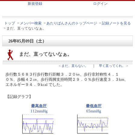
新規登録
ログイン
トップ
>
メンバー検索
>
あたりばんさんのトップページ
>
記録ノートを見る
>
まだ、直ってないなぁ。
26年05月09日（土）
まだ、直ってないなぁ。
< まだ、直らない。
｜
早く直ってくれ。 >
歩行数５６８３行歩行数行距離３．２０㎞、歩行非対称性４．１
０％、歩幅４２㎝、歩行両脚支持時間２９．０％歩行速度３．３km、
エネルギー９４．９kcal でした。
【記録グラフ】
最高血圧
最低血圧
112mmHg
65mmHg