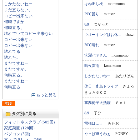
はね出し桃
mommomo
しかたないねー
まだ直らない。
29℃曇り
muusan
コピー出来ない
何時ですか
8/9
つかっと
何時直る。
壊れていてコピー出来ない
ウオーキングはお休...
shawt
コピー出来ない
30℃晴れ
muusan
コピー出来ない
壊れてる
洗濯バァさん
mommomo
壊れた。
まだですねー
晴夜雷雨
komokomo
まだですか。
何時直る。
しかたないねー
あたりばん
まだですねー
休日 糸島ドライブ
きょろ
何時直る
きょろ６０Ｄ
もっと見る
事務椅子大活躍
Ｓｅｉ
8/9
子分
タグ別に見る
フィットネスクラブ (505回)
雷様は…→
みたお
家庭菜園 (128回)
やっぱ違うわぁ
PONPY
パソコン (5回)