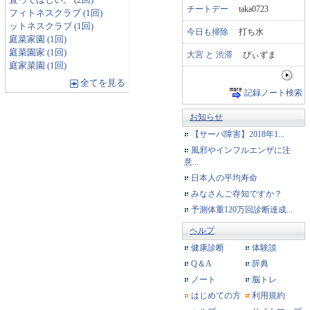
直ってほしい。 (2回)
チートデー
taka0723
フィトネスクラブ (1回)
ットネスクラブ (1回)
今日も掃除
打ち水
庭菜家園 (1回)
庭菜園家 (1回)
大宮 と 渋滞
ぴぃずま
庭家菜園 (1回)
全てを見る
記録ノート検索
お知らせ
【サーバ障害】2018年1...
風邪やインフルエンザに注
意...
日本人の平均寿命
みなさんご存知ですか？
予測体重120万回診断達成...
ヘルプ
健康診断
体験談
Q＆A
辞典
ノート
脳トレ
はじめての方
利用規約