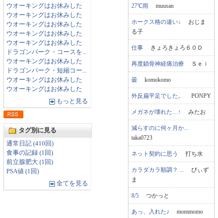
27℃雨
muusan
ウオーキングはお休みした
ウオーキングはお休みした
ホークス格の違い↓
おじま
ウオーキングはお休みした
る子
ウオーキングはお休みした
ウオーキングはお休みした
仕事
きょろきょろ６０Ｄ
ドラゴンパーク・コースを...
ウオーキングはお休みした
再度鎖骨神経痛治療
Ｓｅｉ
ドラゴンパーク・短縮コー...
曇
komokomo
ウオーキングはお休みした
ウオーキングはお休みした
外反扁平足でした。
PONPY
もっと見る
メガネが壊れた…↑
みたお
減らすのに何ヶ月か...
タグ別に見る
taka0723
通常日記 (410回)
食事の記録 (1回)
ネット契約に思う
打ち水
前立腺肥大 (1回)
カラダカラ順調？ ...
ぴぃず
PSA値 (1回)
ま
全てを見る
8/5
つかっと
あっ、入れた♪
mommomo