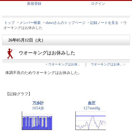
新規登録
ログイン
トップ
>
メンバー検索
>
shawtさんのトップページ
>
記録ノートを見る
>
ウ
オーキングはお休みした
26年05月12日（火）
ウオーキングはお休みした
< ウオーキングはお休...
｜
ウオーキングはお休... >
体調不良のためウオーキングはお休みした。
【記録グラフ】
万歩計
血圧
1654歩
127mmHg