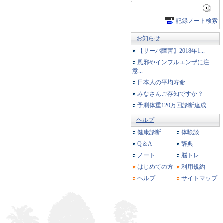
記録ノート検索
お知らせ
【サーバ障害】2018年1...
風邪やインフルエンザに注
意...
日本人の平均寿命
みなさんご存知ですか？
予測体重120万回診断達成...
ヘルプ
健康診断
体験談
Q＆A
辞典
ノート
脳トレ
はじめての方
利用規約
ヘルプ
サイトマップ