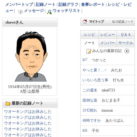
メンバートップ
|
記録ノート
|
記録グラフ
|
食事レポート
|
レシピ・レビ
ュー
|
メッセージ
|
ウォッチリスト
|
shawtさん
レシピ
レビュー
Ｑ＆Ａ
ノート
メンバー
サークル
みんなの最新日記
8/7
つかっと
やっと夏！…↑
みたお
いろいろ思う事
打ち水
1934年05月07日生(男性)
この週末
taka0723
A型 山梨県
面倒な薬
おじまる子
最新の記録ノート
31℃晴れ
muusan
ウオーキングはお休みした
ウオーキングはお休みした
何時ですか
あたりばん
ウオーキングはお休みした
ウオーキングはお休みした
8/6
子分
ウオーキングはお休みした