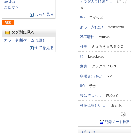
カラダカラ順調？ ...
ぴぃず
no title
またか？
ま
もっと見る
8/5
つかっと
あっ、入れた♪
mommomo
タグ別に見る
25℃晴れ
muusan
カラー判断ゲーム (1回)
仕事
きょろきょろ６０Ｄ
全てを見る
晴
komokomo
変身
ダックスＲＯＮ
寝起きに痛む
Ｓｅｉ
8/5
子分
後は待つべし
PONPY
朝晩は涼しい…↑
みたお
記録ノート検索
お知らせ