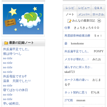
レシピ
レビュー
Ｑ＆Ａ
ノート
メンバー
サークル
みんなの最新日記
仕事
きょろきょろ６０Ｄ
再度鎖骨神経痛治療
Ｓｅｉ
最新の記録ノート
曇
komokomo
外反扁平足でした。
外反扁平足でした。
PONPY
後は待つべし
no title
メガネが壊れた…↑
みたお
no title
減らすのに何ヶ月か...
no title
taka0723
no title
外反母趾ですか⁉
ホークス格の違い↓
おじま
温泉 天国でした^^
る子
no title
寝てばかりの休日
ネット契約に思う
打ち水
no title
no title
27℃雨
muusan
早い給料日。