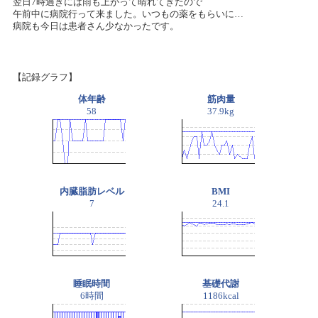
翌日7時過ぎには雨も上がって晴れてきたので
午前中に病院行って来ました。いつもの薬をもらいに…
病院も今日は患者さん少なかったです。
【記録グラフ】
体年齢
筋肉量
58
37.9kg
内臓脂肪レベル
BMI
7
24.1
睡眠時間
基礎代謝
6時間
1186kcal