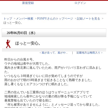
新規登録
ログイン
トップ
>
メンバー検索
>
PONPYさんのトップページ
>
記録ノートを見る
>
ほっと一安心。
26年06月03日（水）
ほっと一安心。
< 嵐が去って、嵐がや...
｜
近畿地方は梅雨入り >
昨日からの台風６号。
ウチの地域は夜中が大雨でした。
風向きが東北東に進んでいたため、雨戸がバリバリ言わずに済みまし
た。
いつもなら３時過ぎぐらいに目が覚めてしまうのですが
雨のおかげで朝の5時過ぎまで起きることなく熟睡できました。
蒸し暑くもなくエアコンつけずに眠れました。
二男の住んでいる三重県のほうはウェザーニューズアプリで
地域検索したら夜中にかなりの量の雨が降る予報になっていて
暴風警報も出ていたので寝る前に
「何も被害がありませんように」とメッセージ送ってから寝ました。