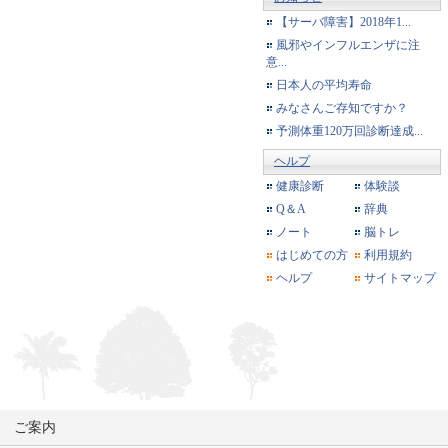
【サーバ障害】2018年1...
風邪やインフルエンザに注
意...
日本人の平均寿命
みなさんご存知ですか？
予測体重120万回診断達成...
ヘルプ
健康診断
体験談
Q＆A
辞典
ノート
脳トレ
はじめての方
利用規約
ヘルプ
サイトマップ
ご案内