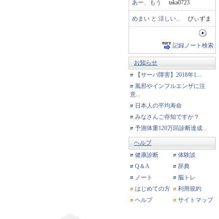
あー、もう
taka0723
めまい と 涼しい...
ぴぃずま
記録ノート検索
お知らせ
【サーバ障害】2018年1...
風邪やインフルエンザに注
意...
日本人の平均寿命
みなさんご存知ですか？
予測体重120万回診断達成...
ヘルプ
健康診断
体験談
Q＆A
辞典
ノート
脳トレ
はじめての方
利用規約
ヘルプ
サイトマップ