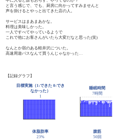
中に入ると誰もおらず、やってるのか？
と言う感じで、でも、厨房に向かってすみませんと
声を掛けるとやっと出てきた店の人。
サービスはまあまあかな。
料理は美味しかった。
一人ですべてやっているようで
これで他にお客さんがいたら大変だなと思った(笑)
なんとか宿のある軽井沢についた。
高速周遊パスなんて買うんじゃなかった…
【記録グラフ】
目標実施（1:できた 0:でき
睡眠時間
なかった）
7時間
1
体脂肪率
腹筋
23%
50回