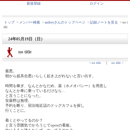
新規登録
ログイン
トップ
>
メンバー検索
>
audreyさんのトップページ
>
記録ノートを見る
>
no t
itle
24年05月19日（日）
no title
< no title
｜
no title >
最悪。
朝から超具合悪いらしく起き上がれないと言い出す。
時間を稼ぎ、なんとかなだめ、薬（ホメオパシー）を用意し
なんとか車に乗っているだけなら…
と言うことになった。
安曇野は無理。
予約を断り、宿泊地近辺のドッグカフェを探し
行くことに。
着くとやってるのか？
と言う雰囲気でかろうじてopenの看板。