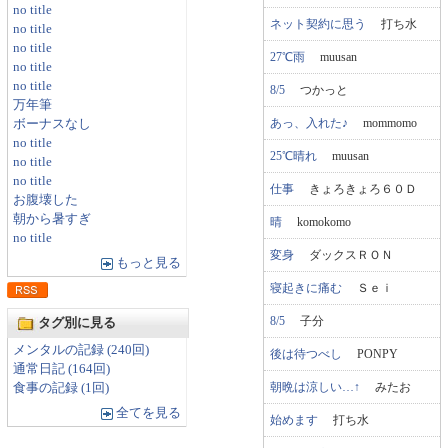
no title
ネット契約に思う
打ち水
no title
no title
27℃雨
muusan
no title
no title
8/5
つかっと
万年筆
あっ、入れた♪
mommomo
ボーナスなし
no title
25℃晴れ
muusan
no title
no title
仕事
きょろきょろ６０Ｄ
お腹壊した
朝から暑すぎ
晴
komokomo
no title
変身
ダックスＲＯＮ
もっと見る
寝起きに痛む
Ｓｅｉ
8/5
子分
タグ別に見る
メンタルの記録 (240回)
後は待つべし
PONPY
通常日記 (164回)
朝晩は涼しい…↑
みたお
食事の記録 (1回)
全てを見る
始めます
打ち水