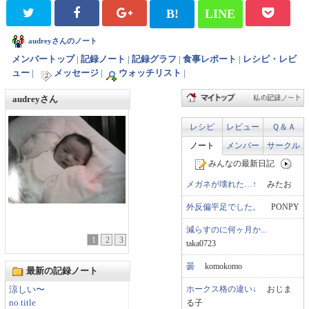
B!
LINE
audreyさんのノート
メンバートップ
|
記録ノート
|
記録グラフ
|
食事レポート
|
レシピ・レビ
ュー
|
メッセージ
|
ウォッチリスト
|
audreyさん
レシピ
レビュー
Ｑ＆Ａ
ノート
メンバー
サークル
みんなの最新日記
メガネが壊れた…↑
みたお
外反偏平足でした。
PONPY
減らすのに何ヶ月か...
1
2
3
taka0723
曇
komokomo
最新の記録ノート
ホークス格の違い↓
おじま
涼しい〜
る子
no title