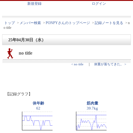
新規登録
ログイン
トップ
>
メンバー検索
>
PONPYさんのトップページ
>
記録ノートを見る
>
n
o title
25年04月30日（水）
no title
< no title
｜
体重が落ちてきた。 >
【記録グラフ】
体年齢
筋肉量
62
39.7kg