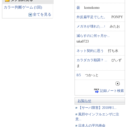
カラー判断ゲーム (1回)
曇
komokomo
全てを見る
外反扁平足でした。
PONPY
メガネが壊れた…↑
みたお
減らすのに何ヶ月か...
taka0723
ネット契約に思う
打ち水
カラダカラ順調？ ...
ぴぃず
ま
8/5
つかっと
記録ノート検索
お知らせ
【サーバ障害】2018年1...
風邪やインフルエンザに注
意...
日本人の平均寿命