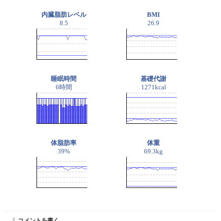
内臓脂肪レベル
BMI
8.5
26.9
睡眠時間
基礎代謝
6時間
1271kcal
体脂肪率
体重
39%
69.3kg
コメントを書く