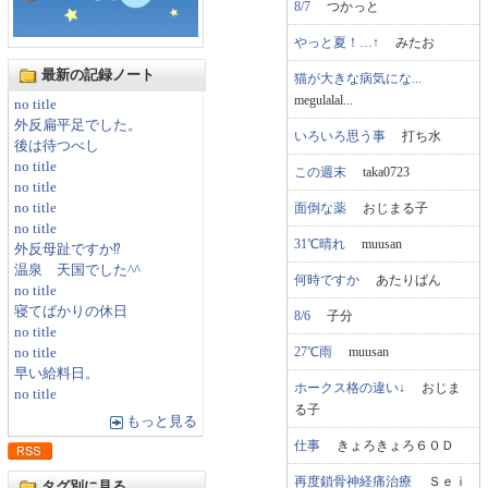
8/7
つかっと
やっと夏！…↑
みたお
最新の記録ノート
猫が大きな病気にな...
megulalal...
no title
外反扁平足でした。
いろいろ思う事
打ち水
後は待つべし
no title
この週末
taka0723
no title
面倒な薬
おじまる子
no title
no title
31℃晴れ
muusan
外反母趾ですか⁉
温泉 天国でした^^
何時ですか
あたりばん
no title
寝てばかりの休日
8/6
子分
no title
27℃雨
muusan
no title
早い給料日。
ホークス格の違い↓
おじま
no title
る子
もっと見る
仕事
きょろきょろ６０Ｄ
再度鎖骨神経痛治療
Ｓｅｉ
タグ別に見る