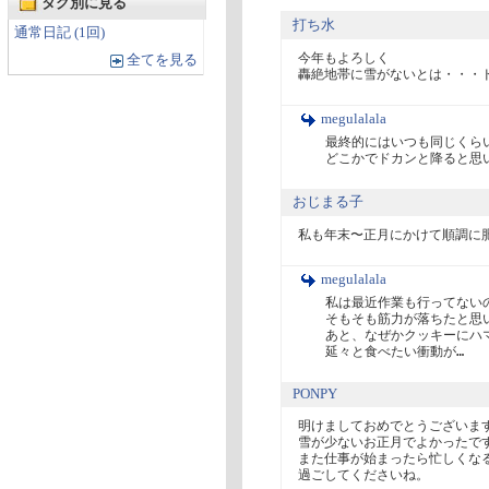
タグ別に見る
打ち水
通常日記 (1回)
今年もよろしく　

全てを見る
轟絶地帯に雪がないとは・・・
megulalala
最終的にはいつも同じくらい
どこかでドカンと降ると思
おじまる子
私も年末〜正月にかけて順調に
megulalala
私は最近作業も行ってないの
そもそも筋力が落ちたと思い
あと、なぜかクッキーにハマ
延々と食べたい衝動が…
PONPY
明けましておめでとうございます
雪が少ないお正月でよかったです
また仕事が始まったら忙しくなる
過ごしてくださいね。