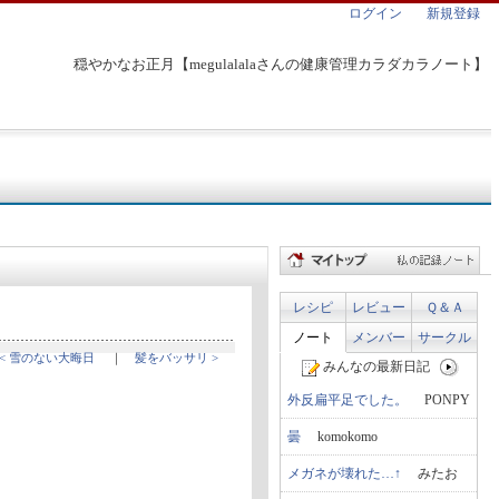
ログイン
新規登録
穏やかなお正月【megulalalaさんの健康管理カラダカラノート】
レシピ
レビュー
Ｑ＆Ａ
ノート
メンバー
サークル
< 雪のない大晦日
｜
髪をバッサリ >
みんなの最新日記
外反扁平足でした。
PONPY
曇
komokomo
メガネが壊れた…↑
みたお