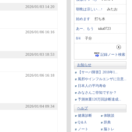
2026/01/03 14:20
朝晩は涼しい…↑
みたお
始めます
打ち水
あー、もう
taka0723
2026/01/06 16:16
8/4
子分
記録ノート検索
2026/01/03 18:53
お知らせ
【サーバ障害】2018年1...
2026/01/06 16:18
風邪やインフルエンザに注意...
日本人の平均寿命
みなさんご存知ですか？
予測体重120万回診断達成...
2026/01/04 09:34
ヘルプ
健康診断
体験談
Q＆A
辞典
ノート
脳トレ