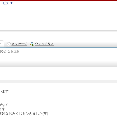
ービス ▼
ー
メッセージ
ウォッチリス
穏やかなお正月
ト
います
がなく
ます
妙なおみくじをひきました(笑)