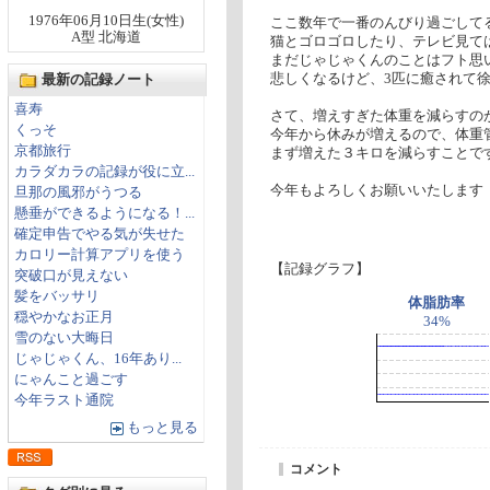
1976年06月10日生(女性)
ここ数年で一番のんびり過ごして
A型 北海道
猫とゴロゴロしたり、テレビ見て
まだじゃじゃくんのことはフト思
悲しくなるけど、3匹に癒されて
最新の記録ノート
喜寿
さて、増えすぎた体重を減らすの
くっそ
今年から休みが増えるので、体重
京都旅行
まず増えた３キロを減らすことで
カラダカラの記録が役に立...
今年もよろしくお願いいたします
旦那の風邪がうつる
懸垂ができるようになる！...
確定申告でやる気が失せた
カロリー計算アプリを使う
【記録グラフ】
突破口が見えない
髪をバッサリ
体脂肪率
穏やかなお正月
34%
雪のない大晦日
じゃじゃくん、16年あり...
にゃんこと過ごす
今年ラスト通院
もっと見る
コメント