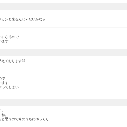
ドカンと来るんじゃないかなぁ
になるので

います
肥えております凹
で

ます

ってしまい

。

ね。

と思うので今のうちにゆっくり
