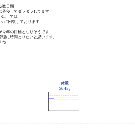
る数日間
は昼寝してダラダラしてます
い出しては
徐々に回復しております
が今年の目標となりそうです
管理に時間とりたいと思います。
すね
体重
56.4kg