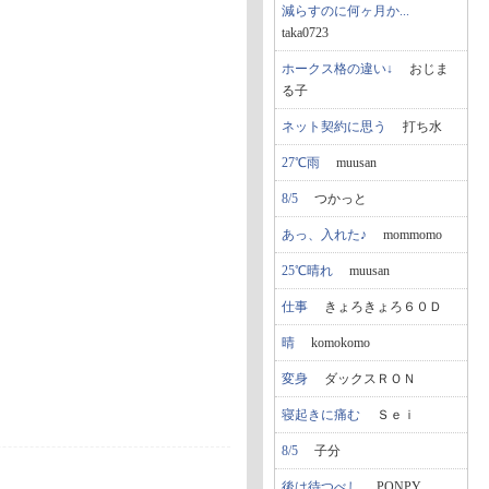
減らすのに何ヶ月か...
taka0723
ホークス格の違い↓
おじま
る子
ネット契約に思う
打ち水
27℃雨
muusan
8/5
つかっと
あっ、入れた♪
mommomo
25℃晴れ
muusan
仕事
きょろきょろ６０Ｄ
晴
komokomo
変身
ダックスＲＯＮ
寝起きに痛む
Ｓｅｉ
8/5
子分
後は待つべし
PONPY