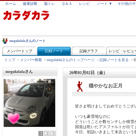
ホーム
健康診断
脳トレ
Ｑ＆Ａ
レシピ
ノート ▼
その他のサ
megulalalaさんのノート
メンバートップ
記録ノート
記録グラフ
レシピ・レビュ
トップ
>
メンバー検索
>
megulalalaさんのトップページ
>
記録ノートを見る
>
megulalalaさん
26年01月02日（金）
穏やかなお正月
皆さま明けましておめでとうござ
いつも豪雪地なのに
どういうことか数センチしか積雪
国道は乾いたアスファルトが出て
今日、初詣いきまして末吉という微
1
2
3