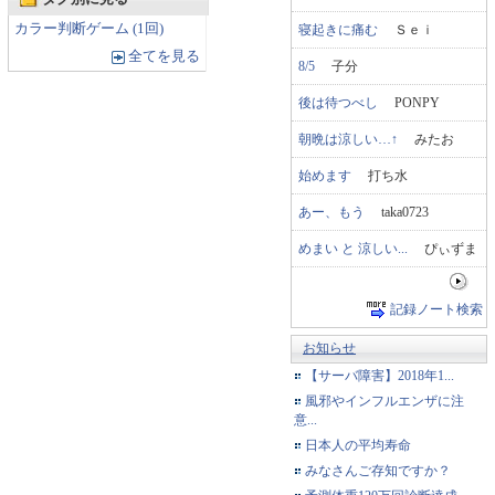
カラー判断ゲーム (1回)
寝起きに痛む
Ｓｅｉ
全てを見る
8/5
子分
後は待つべし
PONPY
朝晩は涼しい…↑
みたお
始めます
打ち水
あー、もう
taka0723
めまい と 涼しい...
ぴぃずま
記録ノート検索
お知らせ
【サーバ障害】2018年1...
風邪やインフルエンザに注
意...
日本人の平均寿命
みなさんご存知ですか？