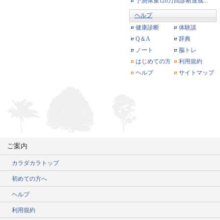
予測体重120万回診断達成...
ヘルプ
健康診断
体験談
Q＆A
辞典
ノート
脳トレ
はじめての方
利用規約
ヘルプ
サイトマップ
ご案内
カラダカラトップ
初めての方へ
ヘルプ
利用規約