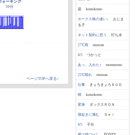
ウォーキング
59分
曇
komokomo
ホークス格の違い↓
おじま
る子
ネット契約に思う
打ち水
27℃雨
muusan
8/5
つかっと
あっ、入れた♪
mommomo
25℃晴れ
muusan
ページTOPへ戻る↑
仕事
きょろきょろ６０Ｄ
晴
komokomo
変身
ダックスＲＯＮ
寝起きに痛む
Ｓｅｉ
8/5
子分
後は待つべし
PONPY