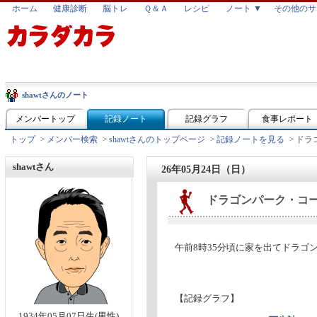
ホーム
健康診断
脳トレ
Ｑ＆Ａ
レシピ
ノート ▼
その他のサ
shawtさんのノート
メンバートップ
記録ノート
記録グラフ
食事レポート
トップ
>
メンバー検索
>
shawtさんのトップページ
>
記録ノートを見る
>
ドラ
shawtさん
26年05月24日（日）
ドラゴンパーク・コ
午前8時35分頃に家を出てドラゴ
【記録グラフ】
1934年05月07日生(男性)