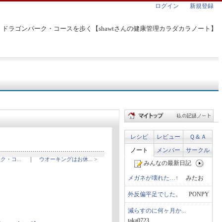
ログイン
新規登録
ドラゴンパーク・コースを歩く【shawtさんの健康管理カラダカラノート】
レシピ
レビュー
Ｑ＆Ａ
ノート
メンバー
サークル
ク・コ...
｜
ウオーキングはお休... >
みんなの最新日記
メガネが壊れた…↑
みたお
外反偏平足でした。
PONPY
減らすのに何ヶ月か...
taka0723