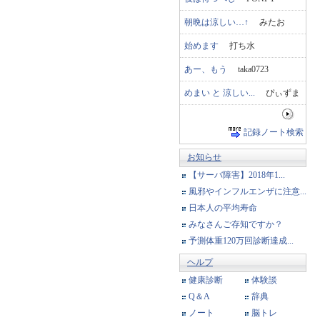
朝晩は涼しい…↑
みたお
始めます
打ち水
あー、もう
taka0723
めまい と 涼しい...
ぴぃずま
記録ノート検索
お知らせ
【サーバ障害】2018年1...
風邪やインフルエンザに注意...
日本人の平均寿命
みなさんご存知ですか？
予測体重120万回診断達成...
ヘルプ
健康診断
体験談
Q＆A
辞典
ノート
脳トレ