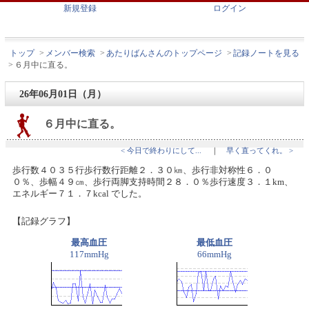
新規登録
ログイン
トップ
>
メンバー検索
>
あたりばんさんのトップページ
>
記録ノートを見る
>
６月中に直る。
26年06月01日（月）
６月中に直る。
< 今日で終わりにして...
｜
早く直ってくれ。 >
歩行数４０３５行歩行数行距離２．３０㎞、歩行非対称性６．０
０％、歩幅４９㎝、歩行両脚支持時間２８．０％歩行速度３．１km、
エネルギー７１．７kcal でした。
【記録グラフ】
最高血圧
最低血圧
117mmHg
66mmHg