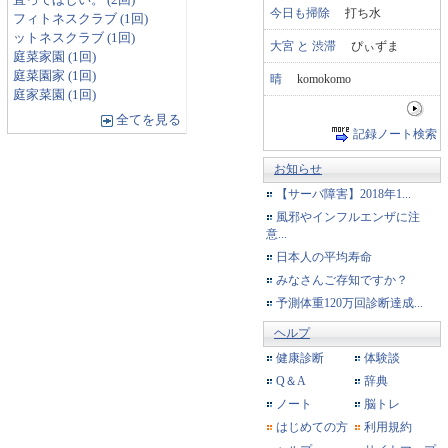
直ってほしい。 (2回)
今日も掃除
打ち水
フィトネスクラブ (1回)
ットネスクラブ (1回)
大宮 と 渋滞
ぴぃずま
庭菜家園 (1回)
庭菜園家 (1回)
晴
komokomo
庭家菜園 (1回)
全てを見る
記録ノート検索
お知らせ
【サーバ障害】2018年1...
風邪やインフルエンザに注
意...
日本人の平均寿命
みなさんご存知ですか？
予測体重120万回診断達成...
ヘルプ
健康診断
体験談
Q＆A
辞典
ノート
脳トレ
はじめての方
利用規約