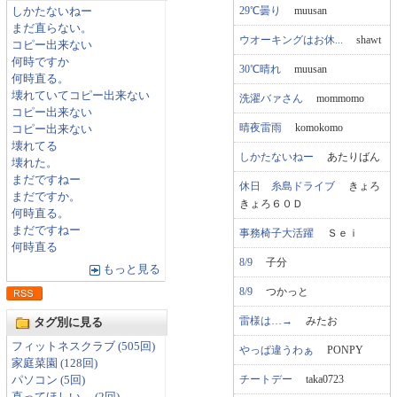
29℃曇り
muusan
しかたないねー
まだ直らない。
ウオーキングはお休...
shawt
コピー出来ない
何時ですか
30℃晴れ
muusan
何時直る。
壊れていてコピー出来ない
洗濯バァさん
mommomo
コピー出来ない
晴夜雷雨
komokomo
コピー出来ない
壊れてる
しかたないねー
あたりばん
壊れた。
まだですねー
休日 糸島ドライブ
きょろ
まだですか。
きょろ６０Ｄ
何時直る。
まだですねー
事務椅子大活躍
Ｓｅｉ
何時直る
8/9
子分
もっと見る
8/9
つかっと
雷様は…→
みたお
タグ別に見る
フィットネスクラブ (505回)
やっぱ違うわぁ
PONPY
家庭菜園 (128回)
チートデー
taka0723
パソコン (5回)