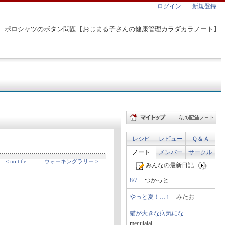
ログイン
新規登録
ポロシャツのボタン問題【おじまる子さんの健康管理カラダカラノート】
レシピ
レビュー
Ｑ＆Ａ
ノート
メンバー
サークル
< no title
｜
ウォーキングラリー >
みんなの最新日記
8/7
つかっと
やっと夏！…↑
みたお
猫が大きな病気にな...
megulalal...