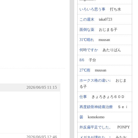
いろいろ思う事
打ち水
この週末
taka0723
面倒な薬
おじまる子
31℃晴れ
muusan
何時ですか
あたりばん
8/6
子分
27℃雨
muusan
ホークス格の違い↓
おじま
る子
2026/06/05 11:15
仕事
きょろきょろ６０Ｄ
再度鎖骨神経痛治療
Ｓｅｉ
曇
komokomo
外反扁平足でした。
PONPY
2026/06/05 12:46
メガネが壊れた…↑
みたお