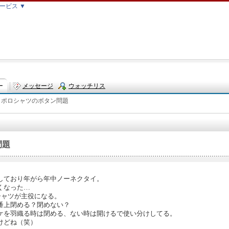
ービス ▼
ー
メッセージ
ウォッチリス
ポロシャツのボタン問題
ト
問題
しており年がら年中ノーネクタイ。
くなった…
シャツが主役になる。
番上閉める？閉めない？
ケを羽織る時は閉める、ない時は開けるで使い分けしてる。
けどね（笑）