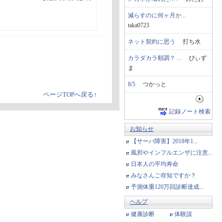
減らすのに何ヶ月か...
taka0723
ネット契約に思う
打ち水
カラダカラ順調？ ...
ぴぃず
ま
8/5
つかっと
ページTOPへ戻る↑
記録ノート検索
お知らせ
【サーバ障害】2018年1...
風邪やインフルエンザに注意...
日本人の平均寿命
みなさんご存知ですか？
予測体重120万回診断達成...
ヘルプ
健康診断
体験談