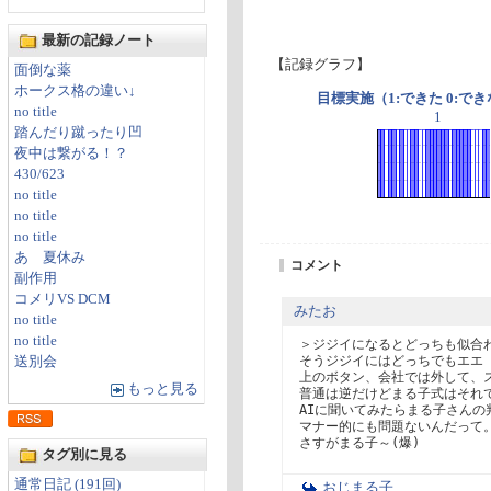
最新の記録ノート
【記録グラフ】
面倒な薬
ホークス格の違い↓
目標実施（1:できた 0:で
no title
1
踏んだり蹴ったり凹
夜中は繋がる！？
430/623
no title
no title
no title
あゝ夏休み
コメント
副作用
コメリVS DCM
みたお
no title
no title
＞ジジイになるとどっちも似合わ
そうジジイにはどっちでもエエ

送別会
上のボタン、会社では外して、ス
もっと見る
普通は逆だけどまる子式はそれで
AIに聞いてみたらまる子さんの
マナー的にも問題ないんだって。
タグ別に見る
通常日記 (191回)
おじまる子