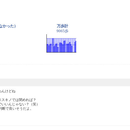
きなかった）
万歩計
9065歩
んけどね

スキノでは閉めれば？

いいんじゃない？（笑）

判断で良いそうだよ。


