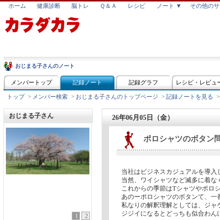
ホーム
健康診断
脳トレ
Ｑ＆Ａ
レシピ
ノート ▼
その他のサ
おじまる子さんのノート
メンバートップ
記録ノート
記録グラフ
レシピ・レビュ
トップ
>
メンバー検索
>
おじまる子さんのトップページ
>
記録ノートを見る
>
おじまる子さん
26年06月05日（金）
ポロシャツのボタン
当社はビジネスカジュアルを導入
当然、ワイシャツなど滅多に着な
これからの季節はTシャツやポロ
あのーポロシャツのボタンて、一
私なりの解釈理解としては、ジャ
ジジイになるとどっちも似合わん
1
2