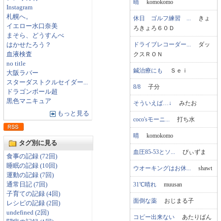
晴
komokomo
Instagram
札幌へ。
休日 ゴルフ練習 ...
きょ
イエロー水口奈美
ろきょろ６０Ｄ
まそら、どうすんべ
ドライブレコーダー...
ダッ
はかせたろう？
クスＲＯＮ
血液検査
no title
鍼治療にも
Ｓｅｉ
大阪ラバー
スターダストクルセイダー...
8/8
子分
ドラゴンボール超
黒色マニキュア
そういえば…↓
みたお
もっと見る
coco'sモーニ...
打ち水
晴
komokomo
タグ別に見る
血圧85-53とソ...
ぴぃずま
食事の記録 (72回)
睡眠の記録 (10回)
ウオーキングはお休...
shawt
運動の記録 (7回)
31℃晴れ
muusan
通常日記 (7回)
子育ての記録 (4回)
面倒な薬
おじまる子
レシピの記録 (2回)
undefined (2回)
コピー出来ない
あたりばん