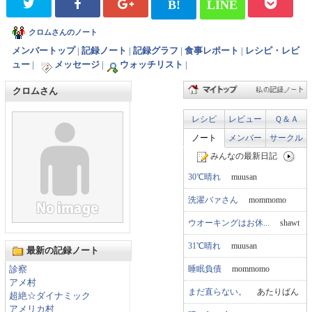
B!
LINE
クロムさんのノート
メンバートップ
|
記録ノート
|
記録グラフ
|
食事レポート
|
レシピ・レビ
ュー
|
メッセージ
|
ウォッチリスト
|
クロムさん
レシピ
レビュー
Ｑ＆Ａ
ノート
メンバー
サークル
みんなの最新日記
30℃晴れ
muusan
洗濯バァさん
mommomo
ウオーキングはお休...
shawt
31℃晴れ
muusan
最新の記録ノート
睡眠負債
mommomo
診察
アメ村
まだ直らない。
あたりばん
超絶☆ダイナミック
アメリカ村