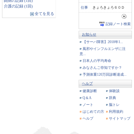
闘病の記録 (1回)
介護の記録 (1回)
仕事
きょろきょろ６０Ｄ
全てを見る
記録ノート検索
お知らせ
【サーバ障害】2018年1...
風邪やインフルエンザに注
意...
日本人の平均寿命
みなさんご存知ですか？
予測体重120万回診断達成...
ヘルプ
健康診断
体験談
Q＆A
辞典
ノート
脳トレ
はじめての方
利用規約
ヘルプ
サイトマップ