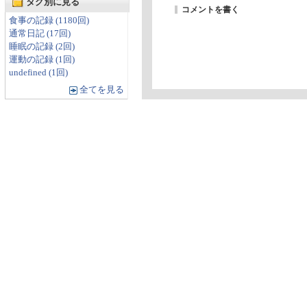
タグ別に見る
コメントを書く
食事の記録 (1180回)
通常日記 (17回)
睡眠の記録 (2回)
運動の記録 (1回)
undefined (1回)
全てを見る