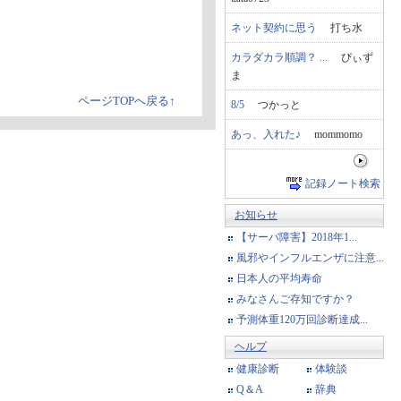
ネット契約に思う
打ち水
カラダカラ順調？ ...
ぴぃず
ま
ページTOPへ戻る↑
8/5
つかっと
あっ、入れた♪
mommomo
記録ノート検索
お知らせ
【サーバ障害】2018年1...
風邪やインフルエンザに注意...
日本人の平均寿命
みなさんご存知ですか？
予測体重120万回診断達成...
ヘルプ
健康診断
体験談
Q＆A
辞典