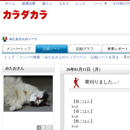
ホーム
健康診断
脳トレ
Ｑ＆Ａ
レシピ
ノート ▼
その他のサ
みたおさんのノート
メンバートップ
記録ノート
記録グラフ
食事レポート
トップ
>
メンバー検索
>
みたおさんのトップページ
>
記録ノートを見る
>
草
みたおさん
26年05月11日（月）
草刈りました…↑
【朝ごはん】
kcal
【昼ごはん】
kcal
【晩ごはん】
kcal
1
2
3