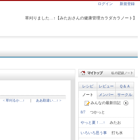
ログイン
新規登録
草刈りました…↑【みたおさんの健康管理カラダカラノート】
レシピ
レビュー
Ｑ＆Ａ
ノート
メンバー
サークル
< 草刈るか…↑
｜
ああ勘違い…↑ >
みんなの最新日記
8/7
つかっと
やっと夏！…↑
みたお
いろいろ思う事
打ち水