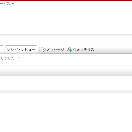
ービス ▼
レシピ・レビュー
メッセージ
ウォッチリス
刈りました…↑
ト