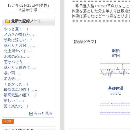
＝＝＝＝＝＝＝＝＝＝＝＝＝＝＝
1954年02月25日生(男性)
昨日進入路150mの草刈りをし
A型 岩手県
体重を落とした分去年よりは坂道
体重は落ちたけど一つ歳をとりました
＝＝＝＝＝＝＝＝＝＝＝＝＝＝＝
最新の記録ノート
やっと夏！…↑
メガネが壊れた…↑
朝晩は涼しい…↑
【記録グラフ】
草刈りと片付け…↓
脈拍
北上川ヤバイ…↓
67回
氾濫の恐れ…→
雨ヤバそう…→
草刈り大体終了…↓
凄い雨…↓
老人会…↑
くさかった…↓
基礎体温
最低気温19度！…→
36.3℃
最高気温23度！…↑
涼しい！…↑
暫く楽だわ…↑
もっと見る