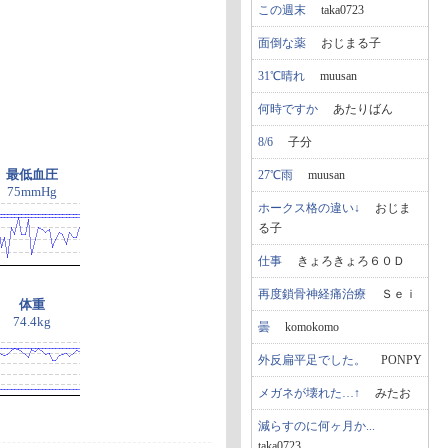
この週末
taka0723
面倒な薬
おじまる子
31℃晴れ
muusan
何時ですか
あたりばん
8/6
子分
最低血圧
27℃雨
muusan
75mmHg
ホークス格の違い↓
おじま
る子
仕事
きょろきょろ６０Ｄ
再度鎖骨神経痛治療
Ｓｅｉ
体重
74.4kg
曇
komokomo
外反扁平足でした。
PONPY
メガネが壊れた…↑
みたお
減らすのに何ヶ月か...
taka0723