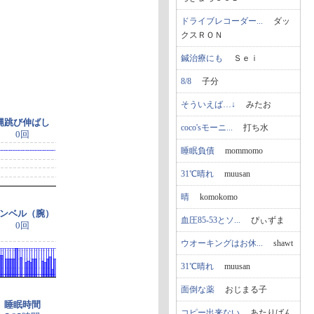
ドライブレコーダー...
ダッ
クスＲＯＮ
鍼治療にも
Ｓｅｉ
8/8
子分
そういえば…↓
みたお
縄跳び伸ばし
coco'sモーニ...
打ち水
0回
睡眠負債
mommomo
31℃晴れ
muusan
晴
komokomo
ンベル（腕）
血圧85-53とソ...
ぴぃずま
0回
ウオーキングはお休...
shawt
31℃晴れ
muusan
面倒な薬
おじまる子
睡眠時間
コピー出来ない
あたりばん