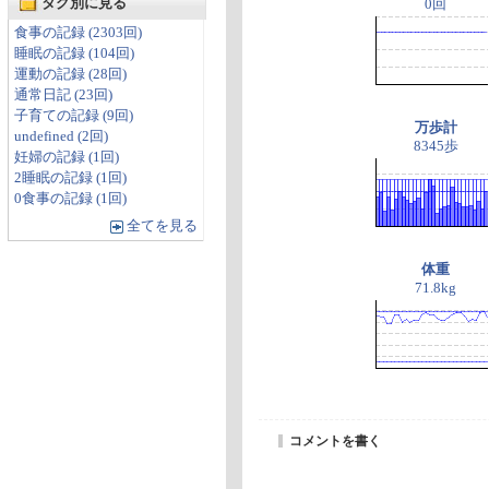
タグ別に見る
0回
食事の記録 (2303回)
睡眠の記録 (104回)
運動の記録 (28回)
通常日記 (23回)
子育ての記録 (9回)
万歩計
undefined (2回)
8345歩
妊婦の記録 (1回)
2睡眠の記録 (1回)
0食事の記録 (1回)
全てを見る
体重
71.8kg
コメントを書く