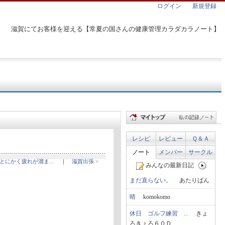
ログイン
新規登録
滋賀にてお客様を迎える【常夏の国さんの健康管理カラダカラノート】
レシピ
レビュー
Ｑ＆Ａ
ノート
メンバー
サークル
 とにかく疲れが溜ま...
｜
滋賀出張 >
みんなの最新日記
まだ直らない。
あたりばん
晴
komokomo
休日 ゴルフ練習 ...
きょ
ろきょろ６０Ｄ