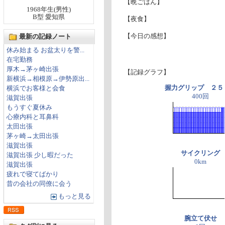
【晩ごはん】
1968年生(男性)
B型 愛知県
【夜食】
【今日の感想】
最新の記録ノート
休み始まる お盆太りを警...
在宅勤務
厚木→茅ヶ崎出張
【記録グラフ】
新横浜→相模原→伊勢原出...
握力グリップ ２５
横浜でお客様と会食
400回
滋賀出張
もうすぐ夏休み
心療内科と耳鼻科
太田出張
茅ヶ崎→太田出張
滋賀出張
サイクリング
滋賀出張 少し暇だった
0km
滋賀出張
疲れで寝てばかり
昔の会社の同僚に会う
もっと見る
腕立て伏せ