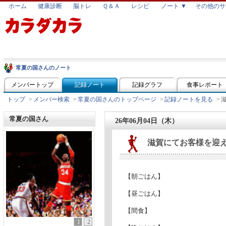
ホーム
健康診断
脳トレ
Ｑ＆Ａ
レシピ
ノート ▼
その他のサ
常夏の国さんのノート
メンバートップ
記録ノート
記録グラフ
食事レポート
トップ
>
メンバー検索
>
常夏の国さんのトップページ
>
記録ノートを見る
>
常夏の国さん
26年06月04日（木）
滋賀にてお客様を迎
【朝ごはん】
【昼ごはん】
【間食】
1
2