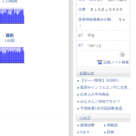
5.25時間
仕事
きょろきょろ６０Ｄ
坐骨神経痛痛みが動...
Ｓｅ
ｉ
腹筋
8/7
子分
140回
8/7
つかっと
記録ノート検索
お知らせ
【サーバ障害】2018年1...
風邪やインフルエンザに注意...
日本人の平均寿命
みなさんご存知ですか？
予測体重120万回診断達成...
ヘルプ
健康診断
体験談
Q＆A
辞典