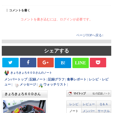
コメントを書く
コメントを書き込むには、ログインが必要です。
ページTOPへ戻る↑
シェアする
B!
LINE
きょろきょろ６０Ｄさんのノート
メンバートップ
|
記録ノート
|
記録グラフ
|
食事レポート
|
レシピ・レビ
ュー
|
メッセージ
|
ウォッチリスト
|
きょろきょろ６０Ｄさん
レシピ
レビュー
Ｑ＆Ａ
ノート
メンバー
サークル