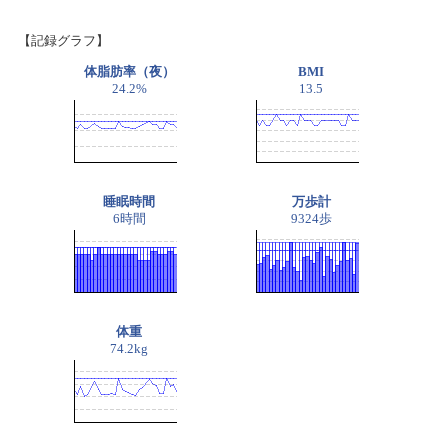
【記録グラフ】
体脂肪率（夜）
BMI
24.2%
13.5
睡眠時間
万歩計
6時間
9324歩
体重
74.2kg