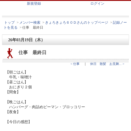
新規登録
ログイン
トップ
>
メンバー検索
>
きょろきょろ６０Ｄさんのトップページ
>
記録ノー
トを見る
>
仕事 最終日
26年03月19日（木）
仕事 最終日
< 仕事
｜
休日 散髪 お見舞... >
【朝ごはん】
牛乳・味噌汁
【昼ごはん】
おにぎり２個
【間食】
【晩ごはん】
ハンバーグ・肉詰めピーマン・ブロッコリー
【夜食】
【今日の感想】