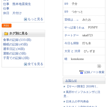
8/9
子分
仕事 熊本地震発生
仕事
8/9
つかっと
休日 片付け
もっと見る
雷様は…→
みたお
やっぱ違うわぁ
PONPY
タグ別に見る
チートデー
taka0723
食事の記録 (5351回)
今日も掃除
打ち水
睡眠の記録 (45回)
通常日記 (36回)
大宮 と 渋滞
ぴぃずま
運動の記録 (5回)
子育ての記録 (2回)
晴
komokomo
全てを見る
記録ノート検索
お知らせ
【サーバ障害】2018年1...
風邪やインフルエンザに注
意...
日本人の平均寿命
みなさんご存知ですか？