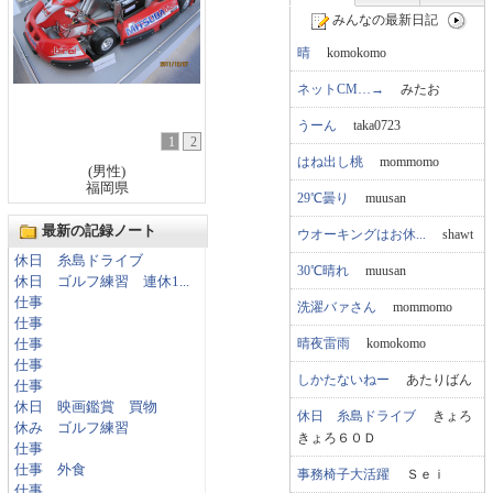
みんなの最新日記
晴
komokomo
ネットCM…→
みたお
うーん
taka0723
1
2
はね出し桃
mommomo
(男性)
福岡県
29℃曇り
muusan
最新の記録ノート
ウオーキングはお休...
shawt
休日 糸島ドライブ
30℃晴れ
muusan
休日 ゴルフ練習 連休1...
仕事
洗濯バァさん
mommomo
仕事
晴夜雷雨
komokomo
仕事
仕事
しかたないねー
あたりばん
仕事
休日 映画鑑賞 買物
休日 糸島ドライブ
きょろ
休み ゴルフ練習
きょろ６０Ｄ
仕事
仕事 外食
事務椅子大活躍
Ｓｅｉ
仕事