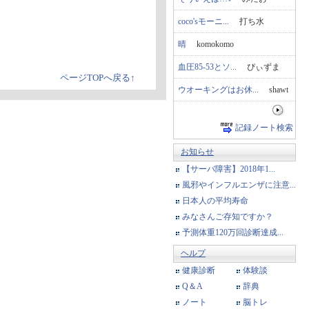
coco'sモーニ...
打ち水
晴
komokomo
血圧85-53とソ...
ぴぃずま
ページTOPへ戻る↑
ウオーキングはお休...
shawt
記録ノート検索
お知らせ
【サーバ障害】2018年1...
風邪やインフルエンザに注意...
日本人の平均寿命
みなさんご存知ですか？
予測体重120万回診断達成...
ヘルプ
健康診断
体験談
Q＆A
辞典
ノート
脳トレ