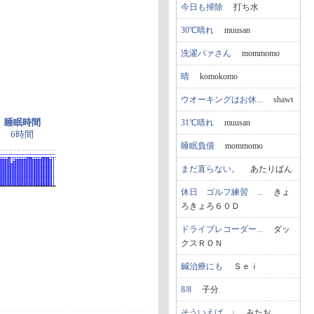
今日も掃除
打ち水
30℃晴れ
muusan
洗濯バァさん
mommomo
晴
komokomo
ウオーキングはお休...
shawt
睡眠時間
31℃晴れ
muusan
6時間
睡眠負債
mommomo
まだ直らない。
あたりばん
休日 ゴルフ練習 ...
きょ
ろきょろ６０Ｄ
ドライブレコーダー...
ダッ
クスＲＯＮ
鍼治療にも
Ｓｅｉ
8/8
子分
そういえば…↓
みたお