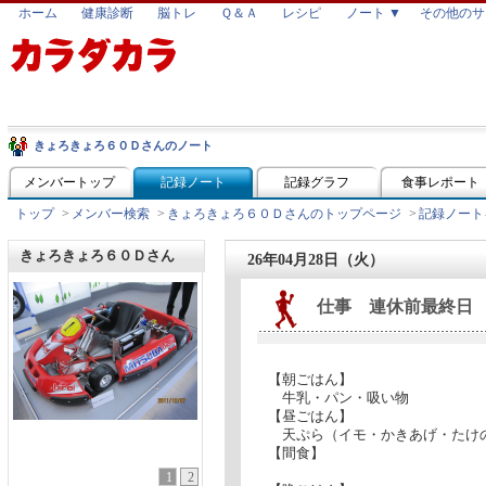
ホーム
健康診断
脳トレ
Ｑ＆Ａ
レシピ
ノート ▼
その他のサ
きょろきょろ６０Ｄさんのノート
メンバートップ
記録ノート
記録グラフ
食事レポート
トップ
>
メンバー検索
>
きょろきょろ６０Ｄさんのトップページ
>
記録ノート
きょろきょろ６０Ｄさん
26年04月28日（火）
仕事 連休前最終日
【朝ごはん】
牛乳・パン・吸い物
【昼ごはん】
天ぷら（イモ・かきあげ・たけ
【間食】
1
2