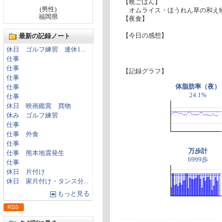
【晩ごはん】
(男性)
オムライス・ほうれん草の和え物
福岡県
【夜食】
【今日の感想】
最新の記録ノート
休日 ゴルフ練習 連休1...
仕事
仕事
【記録グラフ】
仕事
体脂肪率（夜）
仕事
24.1%
仕事
休日 映画鑑賞 買物
休み ゴルフ練習
仕事
仕事 外食
仕事
万歩計
仕事 熊本地震発生
6999歩
仕事
休日 片付け
休日 家片付け・タンス分...
もっと見る