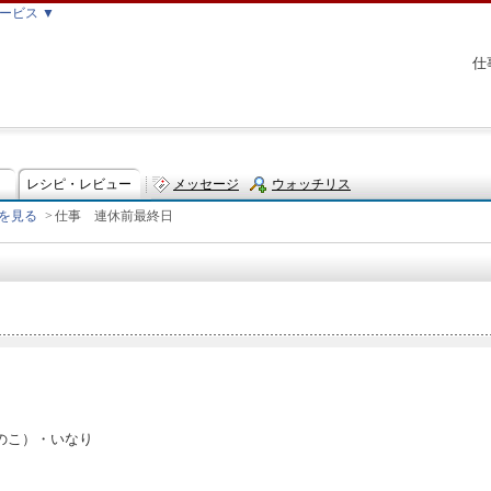
ービス ▼
仕
レシピ・レビュー
メッセージ
ウォッチリス
を見る
>
仕事 連休前最終日
ト
のこ）・いなり