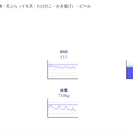
・天ぷら（イモ天・たけのこ・かき揚げ）・ビール
BMI
13.5
体重
73.8kg