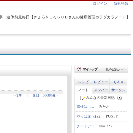
ログイン
新規登録
事 連休前最終日【きょろきょろ６０Ｄさんの健康管理カラダカラノート】
レシピ
レビュー
Ｑ＆Ａ
ノート
メンバー
サークル
< 仕事
｜
休日 BBQ開催 >
みんなの最新日記
雷様は…→
みたお
やっぱ違うわぁ
PONPY
チートデー
taka0723