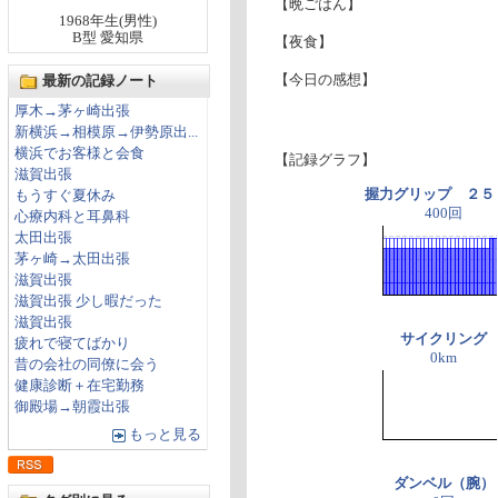
【晩ごはん】
1968年生(男性)
B型 愛知県
【夜食】
【今日の感想】
最新の記録ノート
厚木→茅ヶ崎出張
新横浜→相模原→伊勢原出...
横浜でお客様と会食
【記録グラフ】
滋賀出張
握力グリップ ２５
もうすぐ夏休み
400回
心療内科と耳鼻科
太田出張
茅ヶ崎→太田出張
滋賀出張
滋賀出張 少し暇だった
滋賀出張
サイクリング
疲れで寝てばかり
0km
昔の会社の同僚に会う
健康診断＋在宅勤務
御殿場→朝霞出張
もっと見る
ダンベル（腕）