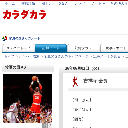
ホーム
健康診断
脳トレ
Ｑ＆Ａ
レシピ
ノート ▼
その他のサ
常夏の国さんのノート
メンバートップ
記録ノート
記録グラフ
食事レポート
トップ
>
メンバー検索
>
常夏の国さんのトップページ
>
記録ノートを見る
>
常夏の国さん
26年06月02日（火）
吉祥寺 会食
【朝ごはん】
【昼ごはん】
【間食】
1
2