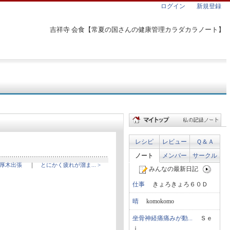
ログイン
新規登録
吉祥寺 会食【常夏の国さんの健康管理カラダカラノート】
レシピ
レビュー
Ｑ＆Ａ
ノート
メンバー
サークル
 厚木出張
｜
とにかく疲れが溜ま... >
みんなの最新日記
仕事
きょろきょろ６０Ｄ
晴
komokomo
坐骨神経痛痛みが動...
Ｓｅ
ｉ