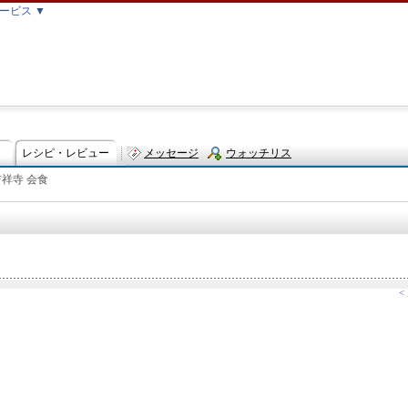
ービス ▼
レシピ・レビュー
メッセージ
ウォッチリス
吉祥寺 会食
ト
<