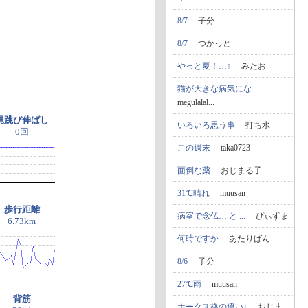
8/7
子分
8/7
つかっと
やっと夏！…↑
みたお
猫が大きな病気にな...
megulalal...
縄跳び伸ばし
いろいろ思う事
打ち水
0回
この週末
taka0723
面倒な薬
おじまる子
31℃晴れ
muusan
歩行距離
病室で念仏… と ...
ぴぃずま
6.73km
何時ですか
あたりばん
8/6
子分
27℃雨
muusan
背筋
ホークス格の違い↓
おじま