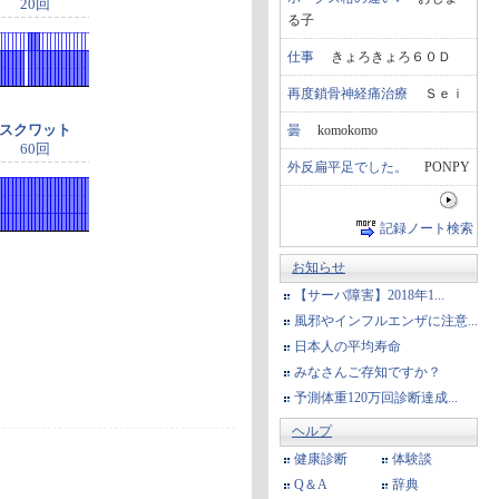
20回
る子
仕事
きょろきょろ６０Ｄ
再度鎖骨神経痛治療
Ｓｅｉ
スクワット
曇
komokomo
60回
外反扁平足でした。
PONPY
記録ノート検索
お知らせ
【サーバ障害】2018年1...
風邪やインフルエンザに注意...
日本人の平均寿命
みなさんご存知ですか？
予測体重120万回診断達成...
ヘルプ
健康診断
体験談
Q＆A
辞典