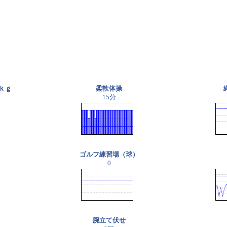
ｋｇ
柔軟体操
15分
ゴルフ練習場（球）
0
腕立て伏せ