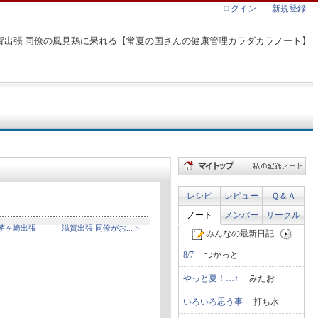
ログイン
新規登録
賀出張 同僚の風見鶏に呆れる【常夏の国さんの健康管理カラダカラノート】
レシピ
レビュー
Ｑ＆Ａ
ノート
メンバー
サークル
 茅ヶ崎出張
｜
滋賀出張 同僚がお... >
みんなの最新日記
8/7
つかっと
やっと夏！…↑
みたお
いろいろ思う事
打ち水