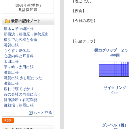
【晩ごはん】
1968年生(男性)
B型 愛知県
【夜食】
【今日の感想】
最新の記録ノート
厚木→茅ヶ崎出張
新横浜→相模原→伊勢原出...
横浜でお客様と会食
【記録グラフ】
滋賀出張
握力グリップ ２５
もうすぐ夏休み
400回
心療内科と耳鼻科
太田出張
茅ヶ崎→太田出張
滋賀出張
滋賀出張 少し暇だった
滋賀出張
サイクリング
疲れで寝てばかり
0km
昔の会社の同僚に会う
健康診断＋在宅勤務
御殿場→朝霞出張
もっと見る
ダンベル（腕）