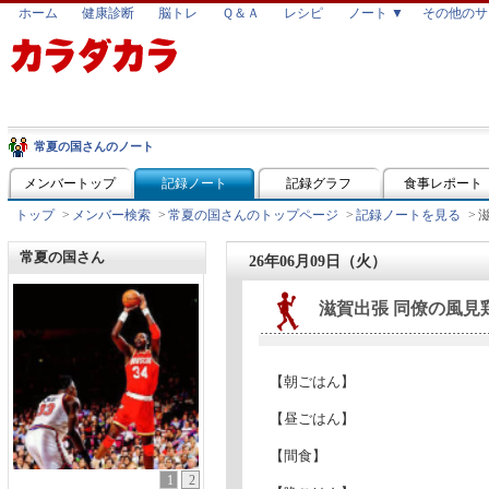
ホーム
健康診断
脳トレ
Ｑ＆Ａ
レシピ
ノート ▼
その他のサ
常夏の国さんのノート
メンバートップ
記録ノート
記録グラフ
食事レポート
トップ
>
メンバー検索
>
常夏の国さんのトップページ
>
記録ノートを見る
>
常夏の国さん
26年06月09日（火）
滋賀出張 同僚の風見
【朝ごはん】
【昼ごはん】
【間食】
1
2