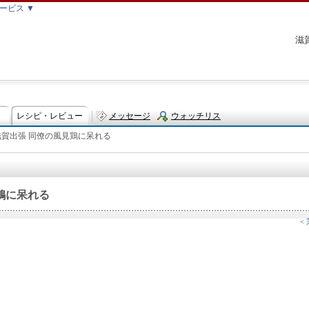
ービス ▼
滋
レシピ・レビュー
メッセージ
ウォッチリス
滋賀出張 同僚の風見鶏に呆れる
ト
鶏に呆れる
<