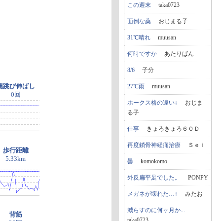
この週末
taka0723
面倒な薬
おじまる子
31℃晴れ
muusan
何時ですか
あたりばん
8/6
子分
縄跳び伸ばし
27℃雨
muusan
0回
ホークス格の違い↓
おじま
る子
仕事
きょろきょろ６０Ｄ
再度鎖骨神経痛治療
Ｓｅｉ
歩行距離
5.33km
曇
komokomo
外反扁平足でした。
PONPY
メガネが壊れた…↑
みたお
減らすのに何ヶ月か...
背筋
taka0723