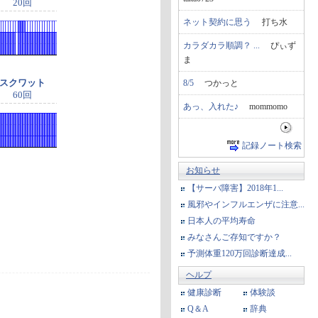
20回
ネット契約に思う
打ち水
カラダカラ順調？ ...
ぴぃず
ま
スクワット
8/5
つかっと
60回
あっ、入れた♪
mommomo
記録ノート検索
お知らせ
【サーバ障害】2018年1...
風邪やインフルエンザに注意...
日本人の平均寿命
みなさんご存知ですか？
予測体重120万回診断達成...
ヘルプ
健康診断
体験談
Q＆A
辞典