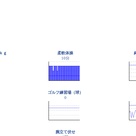
ｋｇ
柔軟体操
10分
ゴルフ練習場（球）
0
腕立て伏せ