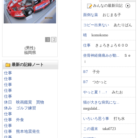
みんなの最新日記
面倒な薬
おじまる子
コピー出来ない
あたりばん
晴
komokomo
1
2
仕事
きょろきょろ６０Ｄ
(男性)
福岡県
坐骨神経痛痛みが動...
Ｓｅ
ｉ
最新の記録ノート
8/7
子分
仕事
仕事
8/7
つかっと
仕事
仕事
やっと夏！…↑
みたお
仕事
猫が大きな病気にな...
休日 映画鑑賞 買物
休み ゴルフ練習
megulalal...
仕事
いろいろ思う事
打ち水
仕事 外食
仕事
この週末
taka0723
仕事 熊本地震発生
仕事