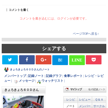
コメントを書く
コメントを書き込むには、ログインが必要です。
ページTOPへ戻る↑
シェアする
B!
LINE
きょろきょろ６０Ｄさんのノート
メンバートップ
|
記録ノート
|
記録グラフ
|
食事レポート
|
レシピ・レビ
ュー
|
メッセージ
|
ウォッチリスト
|
きょろきょろ６０Ｄさん
レシピ
レビュー
Ｑ＆Ａ
ノート
メンバー
サークル