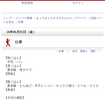
新規登録
ログイン
トップ
>
メンバー検索
>
きょろきょろ６０Ｄさんのトップページ
>
記録ノー
トを見る
>
仕事
26年06月05日（金）
仕事
< 仕事
｜
休日 田植え 消防... >
【朝ごはん】
牛乳・パン
【昼ごはん】
栗赤飯・煮タマゴ
【間食】
【晩ごはん】
栗赤飯・からあげ・辛子レンコン・キュウリ漬け・ビール・スイカ
【夜食】
【今日の感想】