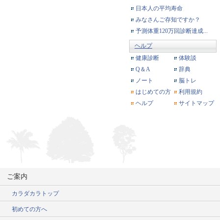
日本人の平均寿命
みなさんご存知ですか？
予測体重120万回診断達成...
ヘルプ
健康診断
体験談
Q＆A
辞典
ノート
脳トレ
はじめての方
利用規約
ヘルプ
サイトマップ
ご案内
カラダカラトップ
初めての方へ