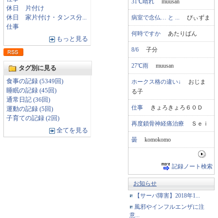
31℃晴れ
muusan
休日 片付け
病室で念仏… と ...
ぴぃずま
休日 家片付け・タンス分...
仕事
何時ですか
あたりばん
もっと見る
8/6
子分
27℃雨
muusan
タグ別に見る
食事の記録 (5349回)
ホークス格の違い↓
おじま
睡眠の記録 (45回)
る子
通常日記 (36回)
仕事
きょろきょろ６０Ｄ
運動の記録 (5回)
子育ての記録 (2回)
再度鎖骨神経痛治療
Ｓｅｉ
全てを見る
曇
komokomo
記録ノート検索
お知らせ
【サーバ障害】2018年1...
風邪やインフルエンザに注
意...