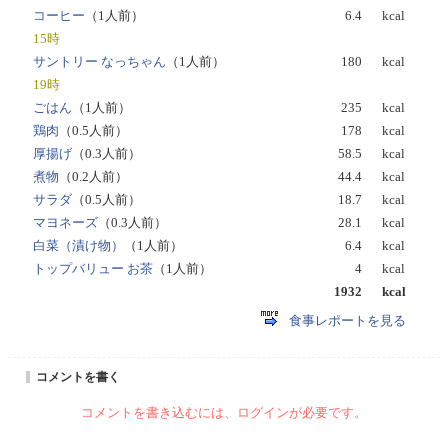
コーヒー
（1人前）
6.4
kcal
15時
サントリー なっちゃん
（1人前）
180
kcal
19時
ごはん
（1人前）
235
kcal
鶏肉
（0.5人前）
178
kcal
厚揚げ
（0.3人前）
58.5
kcal
煮物
（0.2人前）
44.4
kcal
サラダ
（0.5人前）
18.7
kcal
マヨネーズ
（0.3人前）
28.1
kcal
白菜（漬け物）
（1人前）
6.4
kcal
トップバリュー お茶
（1人前）
4
kcal
1932
kcal
食事レポートを見る
コメントを書く
コメントを書き込むには、ログインが必要です。