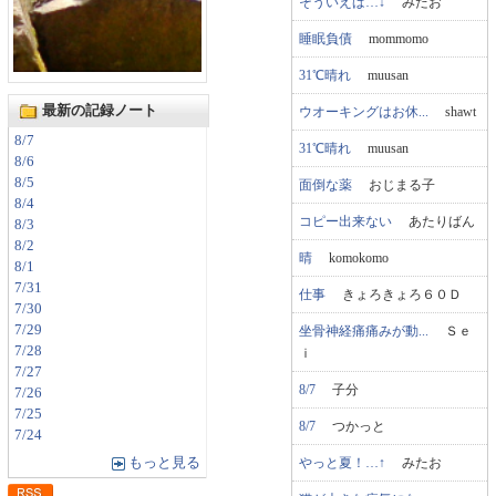
そういえば…↓
みたお
睡眠負債
mommomo
31℃晴れ
muusan
最新の記録ノート
ウオーキングはお休...
shawt
8/7
31℃晴れ
muusan
8/6
8/5
面倒な薬
おじまる子
8/4
コピー出来ない
あたりばん
8/3
8/2
晴
komokomo
8/1
7/31
仕事
きょろきょろ６０Ｄ
7/30
7/29
坐骨神経痛痛みが動...
Ｓｅ
7/28
ｉ
7/27
8/7
子分
7/26
7/25
8/7
つかっと
7/24
やっと夏！…↑
みたお
もっと見る