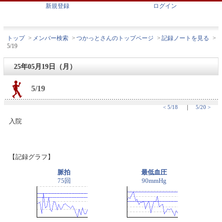
新規登録
ログイン
トップ
>
メンバー検索
>
つかっとさんのトップページ
>
記録ノートを見る
>
5/19
25年05月19日（月）
5/19
< 5/18
｜
5/20 >
入院
【記録グラフ】
脈拍
最低血圧
75回
90mmHg