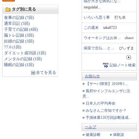
猫が大きな病気にな...
megulalal...
タグ別に見る
いろいろ思う事
打ち水
食事の記録 (7回)
通常日記 (5回)
この週末
taka0723
子育ての記録 (4回)
脳トレ記録 (3回)
ウオーキングはお休...
shawt
妊婦の記録 (3回)
77.6 (1回)
病室で念仏… と ...
ぴぃずま
ダイエット成功談 (1回)
メンタルの記録 (1回)
睡眠の記録 (1回)
記録ノート検索
全てを見る
お知らせ
【サーバ障害】2018年1...
風邪やインフルエンザに注
意...
日本人の平均寿命
みなさんご存知ですか？
予測体重120万回診断達成...
ヘルプ
健康診断
体験談