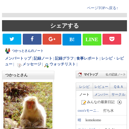
ページTOPへ戻る↑
シェアする
B!
LINE
つかっとさんのノート
メンバートップ
|
記録ノート
|
記録グラフ
|
食事レポート
|
レシピ・レビ
ュー
|
メッセージ
|
ウォッチリスト
|
つかっとさん
レシピ
レビュー
Ｑ＆Ａ
ノート
メンバー
サークル
みんなの最新日記
coco'sモーニ...
打ち水
晴
komokomo