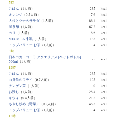
7時
ごはん
（1人前）
235
kcal
オレンジ
（0.5人前）
7.6
kcal
大根とツナのサラダ
（1人前）
88.4
kcal
温泉卵
（1人前）
67.7
kcal
のり
（1人前）
5.6
kcal
MEGMILK 牛乳
（1人前）
133
kcal
トップバリュー お茶
（1人前）
4
kcal
8時
日本コカ・コーラ アクエリアス [ペットボトル]
95
kcal
500ml
（1人前）
12時
ごはん
（1人前）
235
kcal
白身魚のフライ
（0.7人前）
195
kcal
チンゲン菜
（1人前）
9
kcal
お浸し
（1人前）
25.4
kcal
キウィ
（0.4人前）
21.2
kcal
もやし炒め（野菜）
（0.2人前）
45.5
kcal
トップバリュー お茶
（1人前）
4
kcal
13時