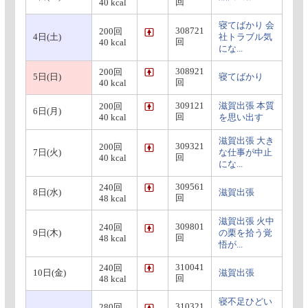
回
40 kcal
寝てばかり 会
308721
200回
4日(土)
社トラブル気
回
40 kcal
にな...
308921
200回
5日(日)
寝てばかり
回
40 kcal
309121
滋賀出張 本質
200回
6日(月)
回
40 kcal
を思い出す
滋賀出張 大き
309321
200回
7日(火)
な仕事が中止
回
40 kcal
にな...
309561
240回
8日(水)
滋賀出張
回
48 kcal
滋賀出張 火中
309801
240回
9日(木)
の栗を拾う覚
回
48 kcal
悟が...
310041
240回
10日(金)
滋賀出張
回
48 kcal
寝不足ひどい
310321
280回