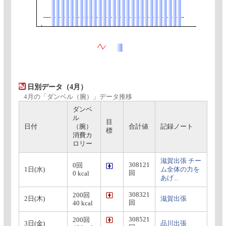
日別データ（4月）
4月の「ダンベル（腕）」データ推移
ダンベ
ル
目
日付
（腕）
合計値
記録ノート
標
消費カ
ロリー
滋賀出張 チー
308121
0回
1日(水)
ム全体の力を
回
0 kcal
あげ...
308321
200回
2日(木)
滋賀出張
回
40 kcal
308521
200回
3日(金)
品川出張