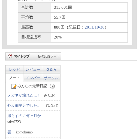
合計数
315,601回
平均数
55.7回
最高数
880回（記録日：
2011/10/30
）
目標達成率
20%
レシピ
レビュー
Ｑ＆Ａ
ノート
メンバー
サークル
みんなの最新日記
メガネが壊れた…↑
みたお
外反偏平足でした。
PONPY
減らすのに何ヶ月か...
taka0723
曇
komokomo