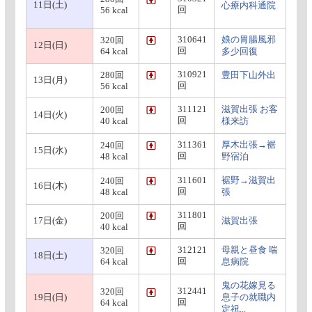
11日(土)
心療内科通院
回
56 kcal
310641
娘の胃腸風邪
320回
12日(日)
回
64 kcal
多少回復
310921
280回
豊田下山外出
13日(月)
回
56 kcal
311121
滋賀出張 お客
200回
14日(火)
回
40 kcal
様来訪
311361
厚木出張→裾
240回
15日(水)
回
48 kcal
野宿泊
311601
裾野→滋賀出
240回
16日(木)
回
48 kcal
張
311801
200回
17日(金)
滋賀出張
回
40 kcal
312121
母親と昼食 喘
320回
18日(土)
回
64 kcal
息病院
鬼の花嫁見る
312441
320回
19日(日)
息子の就職内
回
64 kcal
定祝...