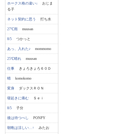
ホークス格の違い↓
おじま
る子
ネット契約に思う
打ち水
27℃雨
muusan
8/5
つかっと
あっ、入れた♪
mommomo
25℃晴れ
muusan
仕事
きょろきょろ６０Ｄ
晴
komokomo
変身
ダックスＲＯＮ
寝起きに痛む
Ｓｅｉ
8/5
子分
後は待つべし
PONPY
朝晩は涼しい…↑
みたお