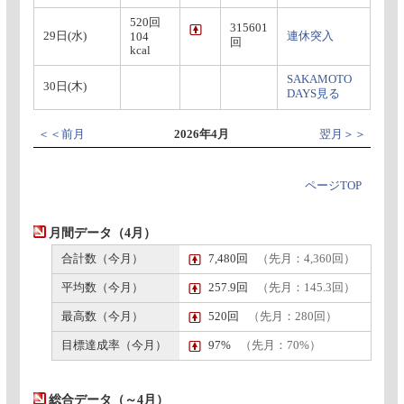
520回
315601
29日(水)
連休突入
104
回
kcal
SAKAMOTO
30日(木)
DAYS見る
＜＜前月
2026年4月
翌月＞＞
ページTOP
月間データ（4月）
合計数（今月）
7,480回
（先月：4,360回）
平均数（今月）
257.9回
（先月：145.3回）
最高数（今月）
520回
（先月：280回）
目標達成率（今月）
97%
（先月：70%）
総合データ（～4月）