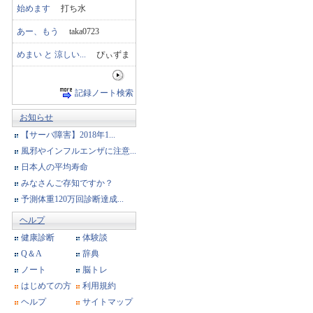
始めます
打ち水
あー、もう
taka0723
めまい と 涼しい...
ぴぃずま
記録ノート検索
お知らせ
【サーバ障害】2018年1...
風邪やインフルエンザに注意...
日本人の平均寿命
みなさんご存知ですか？
予測体重120万回診断達成...
ヘルプ
健康診断
体験談
Q＆A
辞典
ノート
脳トレ
はじめての方
利用規約
ヘルプ
サイトマップ