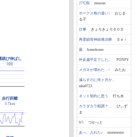
27℃雨
muusan
ホークス格の違い↓
おじま
る子
仕事
きょろきょろ６０Ｄ
再度鎖骨神経痛治療
Ｓｅｉ
曇
komokomo
縄跳び伸ばし
外反扁平足でした。
PONPY
0回
メガネが壊れた…↑
みたお
減らすのに何ヶ月か...
taka0723
ネット契約に思う
打ち水
歩行距離
3.7km
カラダカラ順調？ ...
ぴぃず
ま
8/5
つかっと
あっ、入れた♪
mommomo