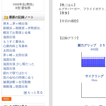
1968年生(男性)
【晩ごはん】
B型 愛知県
エグチバーガー、フライドポテト、オ
【夜食】
最新の記録ノート
【今日の感想】
厚木→茅ヶ崎出張
新横浜→相模原→伊勢原出...
横浜でお客様と会食
滋賀出張
【記録グラフ】
もうすぐ夏休み
握力グリップ ２５
心療内科と耳鼻科
400回
太田出張
茅ヶ崎→太田出張
滋賀出張
滋賀出張 少し暇だった
滋賀出張
疲れで寝てばかり
サイクリング
昔の会社の同僚に会う
0km
健康診断＋在宅勤務
御殿場→朝霞出張
もっと見る