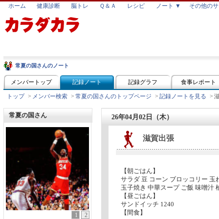
ホーム
健康診断
脳トレ
Ｑ＆Ａ
レシピ
ノート ▼
その他のサ
常夏の国さんのノート
メンバートップ
記録ノート
記録グラフ
食事レポート
トップ
>
メンバー検索
>
常夏の国さんのトップページ
>
記録ノートを見る
>
常夏の国さん
26年04月02日（木）
滋賀出張
【朝ごはん】
サラダ 豆 コーン ブロッコリー 玉
玉子焼き 中華スープ ご飯 味噌汁 柚
【昼ごはん】
サンドイッチ 1240
【間食】
1
2