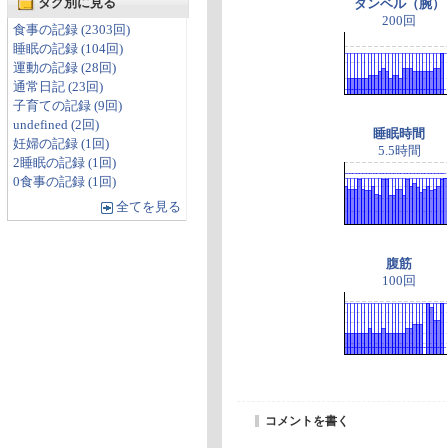
タグ別に見る
ダンベル（腕）
200回
食事の記録 (2303回)
睡眠の記録 (104回)
運動の記録 (28回)
通常日記 (23回)
子育ての記録 (9回)
undefined (2回)
睡眠時間
妊婦の記録 (1回)
5.5時間
2睡眠の記録 (1回)
0食事の記録 (1回)
全てを見る
腹筋
100回
コメントを書く