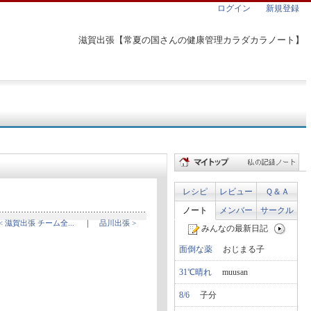
ログイン
新規登録
滋賀出張【常夏の国さんの健康管理カラダカラノート】
レシピ
レビュー
Ｑ＆Ａ
ノート
メンバー
サークル
< 滋賀出張 チーム全...
｜
品川出張 >
みんなの最新日記
面倒な薬
おじまる子
31℃晴れ
muusan
8/6
子分