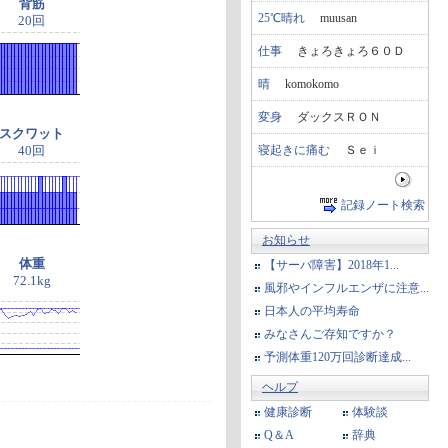
背筋
25℃晴れ
muusan
20回
仕事
きょろきょろ６０Ｄ
晴
komokomo
変身
ダックスＲＯＮ
スクワット
寝起きに痛む
Ｓｅｉ
40回
記録ノート検索
お知らせ
体重
【サーバ障害】2018年1...
72.1kg
風邪やインフルエンザに注意...
日本人の平均寿命
みなさんご存知ですか？
予測体重120万回診断達成...
ヘルプ
健康診断
体験談
Q＆A
辞典