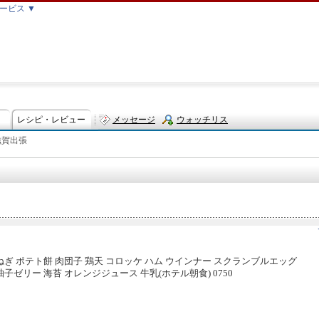
ービス ▼
レシピ・レビュー
メッセージ
ウォッチリス
滋賀出張
ト
ねぎ ポテト餅 肉団子 鶏天 コロッケ ハム ウインナー スクランブルエッグ
子ゼリー 海苔 オレンジジュース 牛乳(ホテル朝食) 0750