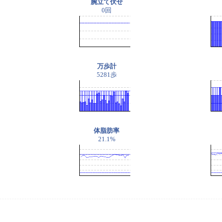
腕立て伏せ
0回
万歩計
5281歩
体脂肪率
21.1%